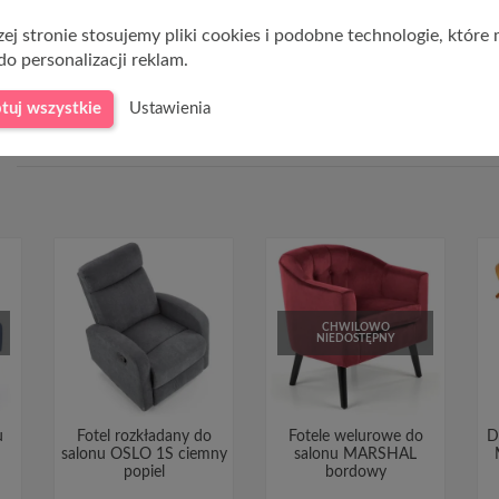
ie 110 kg
ej stronie stosujemy pliki cookies i podobne technologie, które
do personalizacji reklam.
tuj wszystkie
Ustawienia
CHWILOWO
NIEDOSTĘPNY
u
Fotel rozkładany do
Fotele welurowe do
D
salonu OSLO 1S ciemny
salonu MARSHAL
popiel
bordowy