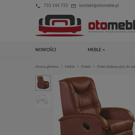
local_phone
mail_outline
733 144 733
kontakt@otomeble.pl
NOWOŚCI
MEBLE
Strona główna
Meble
Fotele
Fotel relaksacyjny do s