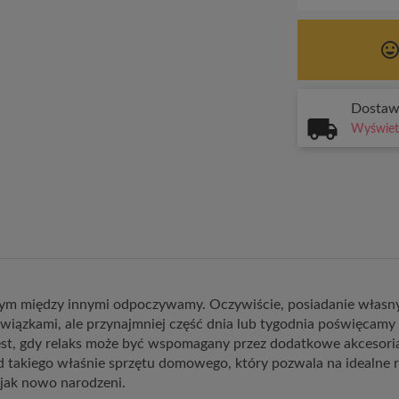
tag_face
Dosta
Wyświetl
rym między innymi odpoczywamy. Oczywiście, posiadanie własn
owiązkami, ale przynajmniej część dnia lub tygodnia poświęcamy 
est, gdy relaks może być wspomagany przez dodatkowe akcesoria.
d takiego właśnie sprzętu domowego, który pozwala na idealne r
jak nowo narodzeni.