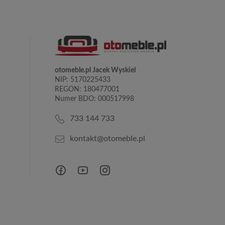
otomeble.pl Jacek Wyskiel
NIP: 5170225433
REGON: 180477001
Numer BDO: 000517998
733 144 733
kontakt@otomeble.pl