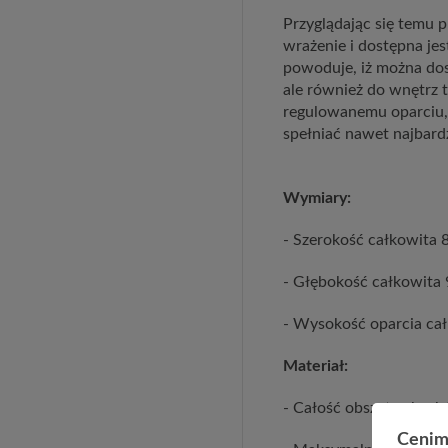
Przyglądając się temu 
wrażenie i dostępna jes
powoduje, iż można dos
ale również do wnętrz t
regulowanemu oparciu, 
spełniać nawet najbard
Wymiary:
- Szerokość całkowita 
- Głębokość całkowita
- Wysokość oparcia ca
Materiał:
- Całość obszyta ekosk
Cenim