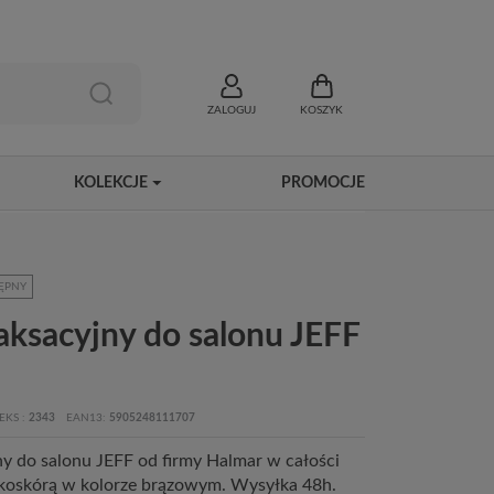
ZALOGUJ
KOSZYK
KOLEKCJE
PROMOCJE
ĘPNY
laksacyjny do salonu JEFF
EKS
2343
EAN13
5905248111707
jny do salonu JEFF od firmy Halmar w całości
ekoskórą w kolorze brązowym. Wysyłka 48h.