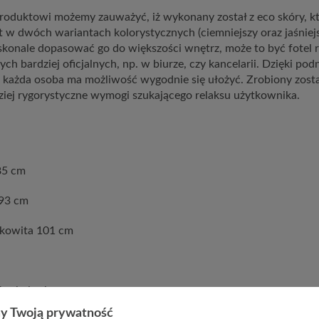
produktowi możemy zauważyć, iż wykonany został z eco skóry, kt
t w dwóch wariantach kolorystycznych (ciemniejszy oraz jaśniejs
konale dopasować go do większości wnętrz, może to być fotel r
ych bardziej oficjalnych, np. w biurze, czy kancelarii. Dzięki po
każda osoba ma możliwość wygodnie się ułożyć. Zrobiony zosta
ziej rygorystyczne wymogi szukającego relaksu użytkownika.
85 cm
 93 cm
łkowita 101 cm
órą kolor brązowy
y Twoją prywatność