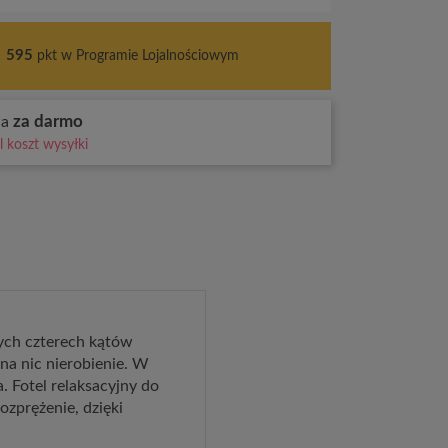
s
595
pkt w Programie Lojalnościowym
za darmo
wa
 koszt wysyłki
ych czterech kątów
na nic nierobienie. W
 Fotel relaksacyjny do
ozprężenie, dzięki