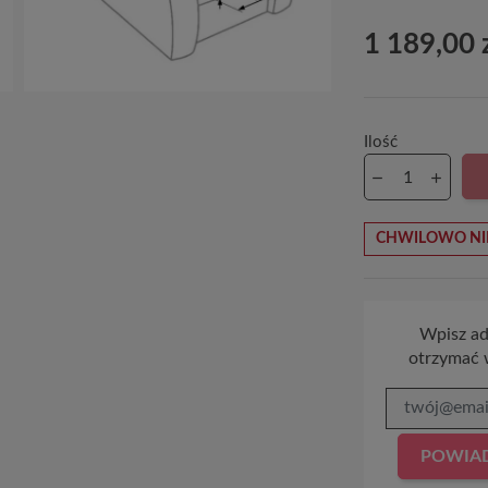
1 189,00 
Ilość
CHWILOWO NI
Wpisz adr
otrzymać 
POWIAD