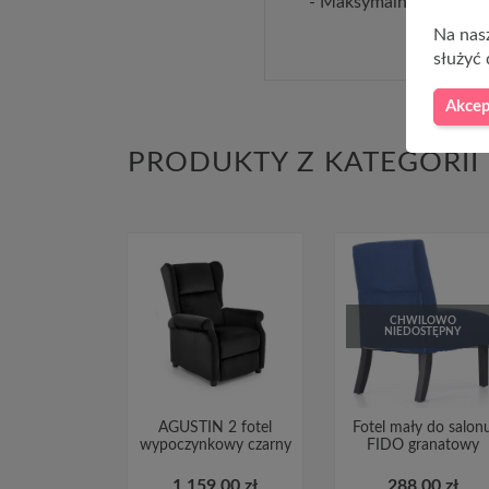
- Maksymalne obciążen
Na nasz
służyć 
Akcep
PRODUKTY Z KATEGORII
CHWILOWO
NIEDOSTĘPNY
AGUSTIN 2 fotel
Fotel mały do salon
wypoczynkowy czarny
FIDO granatowy
1 159,00 zł
288,00 zł