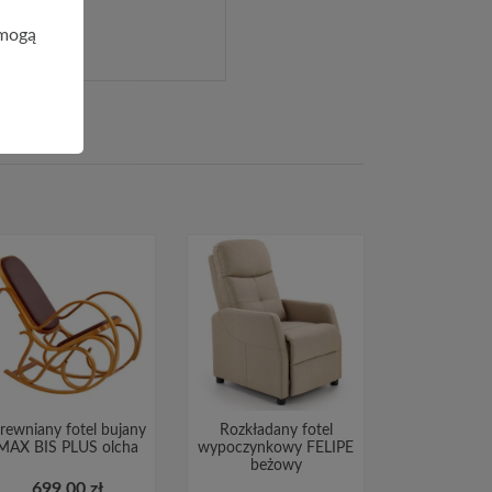
 mogą
rewniany fotel bujany
Rozkładany fotel
MAX BIS PLUS olcha
wypoczynkowy FELIPE
beżowy
699,00 zł