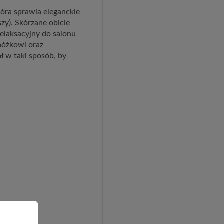
óra sprawia eleganckie
zy). Skórzane obicie
elaksacyjny do salonu
dnóżkowi oraz
ł w taki sposób, by