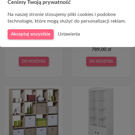
FILTRUJ
Cenimy Twoją prywatność
Na naszej stronie stosujemy pliki cookies i podobne
technologie, które mogą służyć do personalizacji reklam.
Regał z dwoma szufladami
MOBIUS REGAŁ 2D korpus:
LIMA REG3 dąb sonoma
hikora naturalna, fronty -
Akceptuj wszystkie
Ustawienia
hikora naturalna
579,00 zł
789,00 zł
DO KOSZYKA
DO KOSZYKA