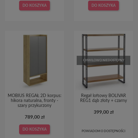
DO KOSZYKA
DO KOSZYKA
CHWILOWO NIEDOSTĘPNY
MOBIUS REGAŁ 2D korpus:
Regał loftowy BOLIVAR
hikora naturalna, fronty -
REG1 dąb złoty + czarny
szary przykurzony
399,00 zł
789,00 zł
DO KOSZYKA
POWIADOM O DOSTĘPNOŚCI