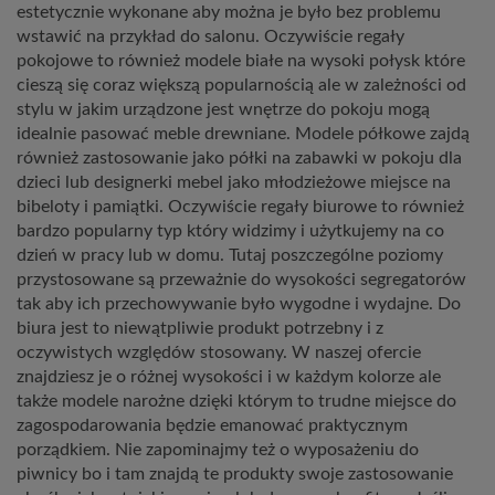
estetycznie wykonane aby można je było bez problemu
wstawić na przykład do salonu. Oczywiście regały
pokojowe to również modele białe na wysoki połysk które
cieszą się coraz większą popularnością ale w zależności od
stylu w jakim urządzone jest wnętrze do pokoju mogą
idealnie pasować meble drewniane. Modele półkowe zajdą
również zastosowanie jako półki na zabawki w pokoju dla
dzieci lub designerki mebel jako młodzieżowe miejsce na
bibeloty i pamiątki. Oczywiście regały biurowe to również
bardzo popularny typ który widzimy i użytkujemy na co
dzień w pracy lub w domu. Tutaj poszczególne poziomy
przystosowane są przeważnie do wysokości segregatorów
tak aby ich przechowywanie było wygodne i wydajne. Do
biura jest to niewątpliwie produkt potrzebny i z
oczywistych względów stosowany. W naszej ofercie
znajdziesz je o różnej wysokości i w każdym kolorze ale
także modele narożne dzięki którym to trudne miejsce do
zagospodarowania będzie emanować praktycznym
porządkiem. Nie zapominajmy też o wyposażeniu do
piwnicy bo i tam znajdą te produkty swoje zastosowanie