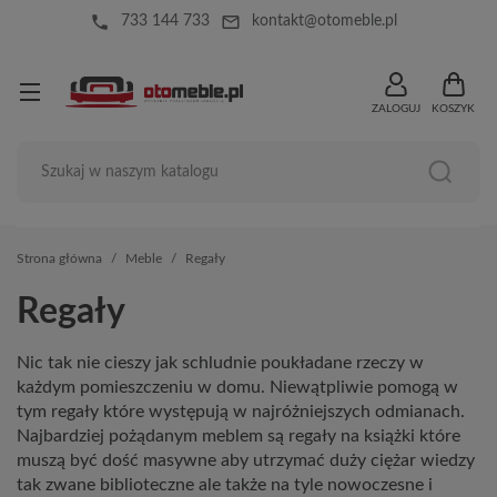
local_phone
mail_outline
733 144 733
kontakt@otomeble.pl
ZALOGUJ
KOSZYK
Strona główna
Meble
Regały
Regały
Nic tak nie cieszy jak schludnie poukładane rzeczy w
każdym pomieszczeniu w domu. Niewątpliwie pomogą w
tym regały które występują w najróżniejszych odmianach.
Najbardziej pożądanym meblem są regały na książki które
muszą być dość masywne aby utrzymać duży ciężar wiedzy
tak zwane biblioteczne ale także na tyle nowoczesne i