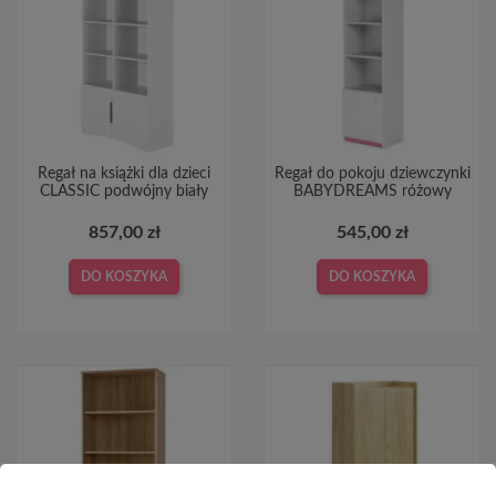
Regał na książki dla dzieci
Regał do pokoju dziewczynki
CLASSIC podwójny biały
BABYDREAMS różowy
857,00 zł
545,00 zł
DO KOSZYKA
DO KOSZYKA