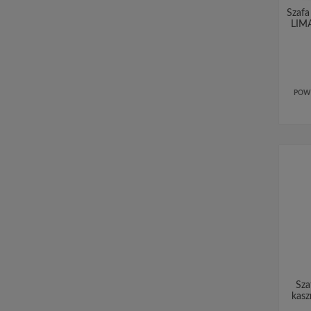
Szafa
LIMA
POW
Sza
kasz