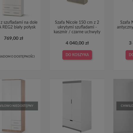
 z szufladami na dole
Szafa Nicole 150 cm z 2
Szafa 
 REG2 biały połysk
ukrytymi szufladami -
antyczny
kaszmir / czarne uchwyty
769,00 zł
4 040,00 zł
3
DO KOSZYKA
D
IADOM O DOSTĘPNOŚCI
ILOWO NIEDOSTĘPNY
CHWILO