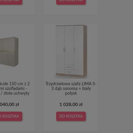
icole 150 cm z 2
Trzydrzwiowa szafa LIMA S-
mi szufladami -
3 dąb sonoma + biały
 / złote uchwyty
połysk
 040,00 zł
1 028,00 zł
O KOSZYKA
DO KOSZYKA