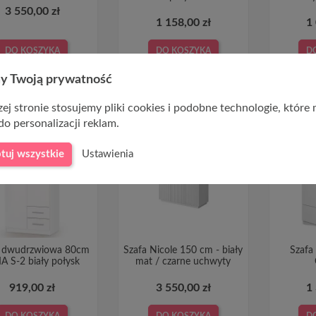
3 550,00 zł
1 158,00 zł
1
DO KOSZYKA
DO KOSZYKA
D
y Twoją prywatność
ej stronie stosujemy pliki cookies i podobne technologie, które
do personalizacji reklam.
tuj wszystkie
Ustawienia
a dwudrzwiowa 80cm
Szafa Nicole 150 cm - biały
Szafa 
A S-2 biały połysk
mat / czarne uchwyty
919,00 zł
3 550,00 zł
1
DO KOSZYKA
DO KOSZYKA
D