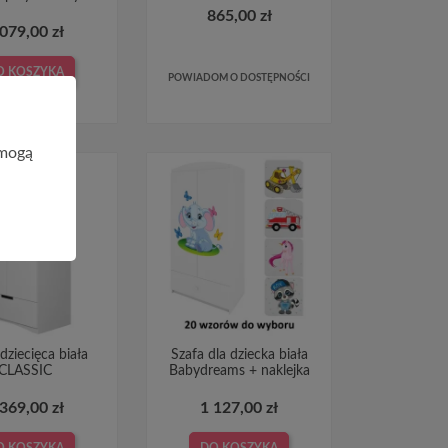
865,00 zł
 079,00 zł
O KOSZYKA
POWIADOM O DOSTĘPNOŚCI
 mogą
dziecięca biała
Szafa dla dziecka biała
CLASSIC
Babydreams + naklejka
 369,00 zł
1 127,00 zł
O KOSZYKA
DO KOSZYKA