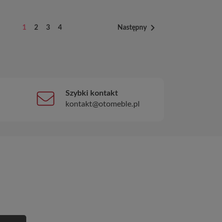

1
2
3
4
Następny
Szybki kontakt
kontakt@otomeble.pl