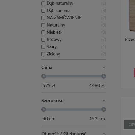
Dąb naturalny
1
Dąb sonoma
8
NA ZAMÓWIENIE
2
Naturalny
3
Niebieski
3
Prze
Różowy
7
Szary
1
Zielony
2
Cena
579
zł
4480
zł
Szerokość
40
cm
153
cm
CHW
Długość / Głębokość