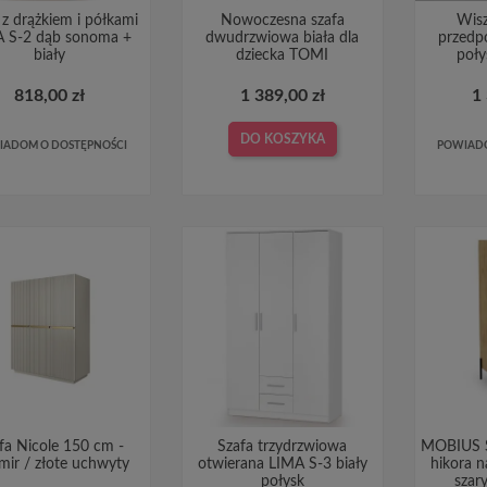
 z drążkiem i półkami
Nowoczesna szafa
Wisz
 S-2 dąb sonoma +
dwudrzwiowa biała dla
przedp
biały
dziecka TOMI
poł
818,00 zł
1 389,00 zł
1
DO KOSZYKA
IADOM O DOSTĘPNOŚCI
POWIADO
fa Nicole 150 cm -
Szafa trzydrzwiowa
MOBIUS S
mir / złote uchwyty
otwierana LIMA S-3 biały
hikora n
połysk
szar