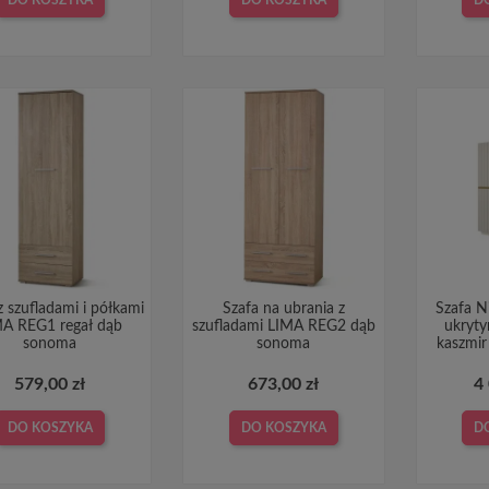
z szufladami i półkami
Szafa na ubrania z
Szafa N
MA REG1 regał dąb
szufladami LIMA REG2 dąb
ukryty
sonoma
sonoma
kaszmir
579,00 zł
673,00 zł
4
DO KOSZYKA
DO KOSZYKA
D