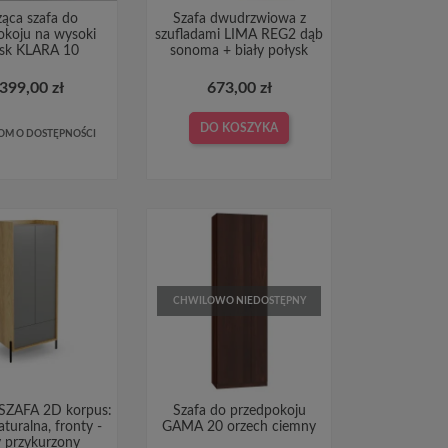
ąca szafa do
Szafa dwudrzwiowa z
okoju na wysoki
szufladami LIMA REG2 dąb
ysk KLARA 10
sonoma + biały połysk
 399,00 zł
673,00 zł
DO KOSZYKA
M O DOSTĘPNOŚCI
CHWILOWO NIEDOSTĘPNY
ZAFA 2D korpus:
Szafa do przedpokoju
aturalna, fronty -
GAMA 20 orzech ciemny
y przykurzony