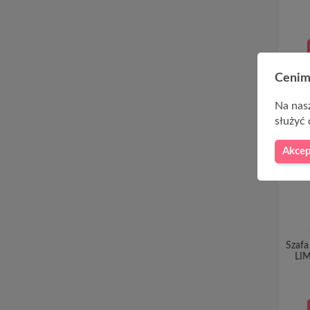
Cenim
Na nasz
służyć 
Akcep
Szaf
LIM