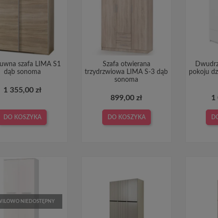
suwna szafa LIMA S1
Szafa otwierana
Dwudrz
dąb sonoma
trzydrzwiowa LIMA S-3 dąb
pokoju d
sonoma
1 355,00 zł
899,00 zł
1
DO KOSZYKA
DO KOSZYKA
D
ILOWO NIEDOSTĘPNY