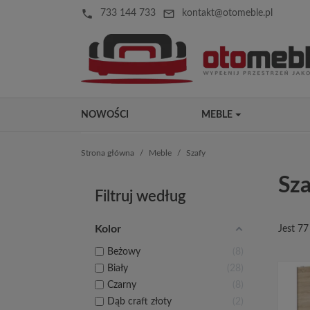
local_phone
mail_outline
733 144 733
kontakt@otomeble.pl
NOWOŚCI
MEBLE
Strona główna
Meble
Szafy
Sza
Filtruj według
Kolor
Jest 7
Beżowy
8
Biały
28
Czarny
8
Dąb craft złoty
2