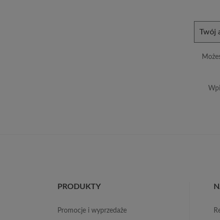
Możes
Wpi
PRODUKTY
N
promocje i wyprzedaże