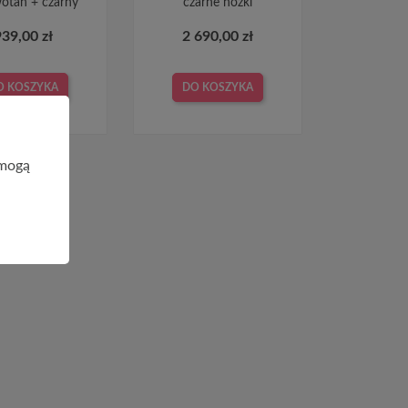
otan + czarny
czarne nóżki
939,00 zł
2 690,00 zł
O KOSZYKA
DO KOSZYKA
 mogą