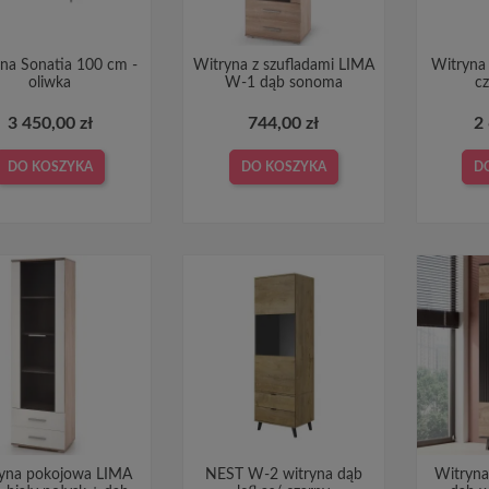
na Sonatia 100 cm -
Witryna z szufladami LIMA
Witryna 
oliwka
W-1 dąb sonoma
c
3 450,00 zł
744,00 zł
2
DO KOSZYKA
DO KOSZYKA
D
yna pokojowa LIMA
NEST W-2 witryna dąb
Witry