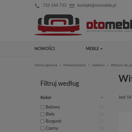
local_phone
mail_outline
733 144 733
kontakt@otomeble.pl
NOWOŚCI
MEBLE
Strona główna
Pomieszczenia
Jadalnia
Witryny do ja
Wit
Filtruj według
Kolor
Jest 1
Beżowy
2
Biały
4
Burgund
1
Czarny
4