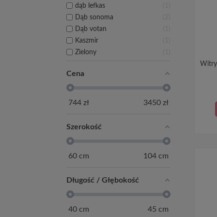
dąb lefkas
1
Dąb sonoma
2
Dąb votan
1
Kaszmir
1
Zielony
1
Witry
Cena
744
zł
3450
zł
Szerokość
60
cm
104
cm
Długość / Głębokość
40
cm
45
cm