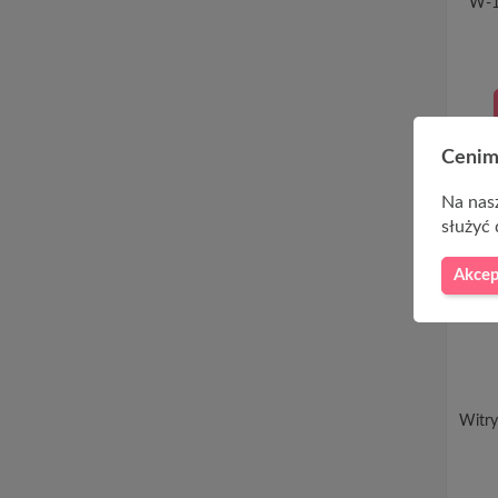
W-1
Cenim
Na nasz
służyć 
Akcep
Witry