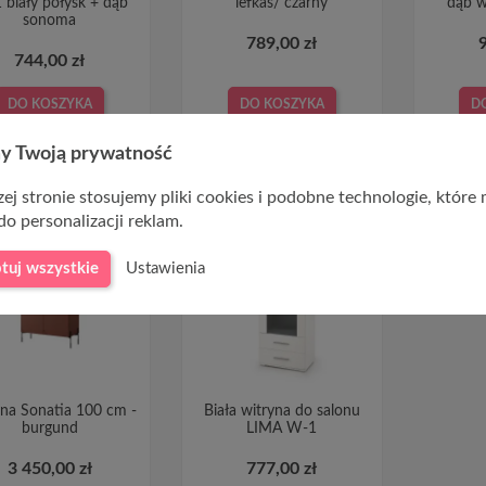
 biały połysk + dąb
lefkas/ czarny
dąb w
sonoma
789,00 zł
744,00 zł
DO KOSZYKA
DO KOSZYKA
D
y Twoją prywatność
ej stronie stosujemy pliki cookies i podobne technologie, które
do personalizacji reklam.
tuj wszystkie
Ustawienia
na Sonatia 100 cm -
Biała witryna do salonu
burgund
LIMA W-1
3 450,00 zł
777,00 zł