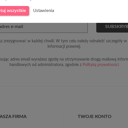
tuj wszystkie
Ustawienia
Otrzymuj informację o nowościach i wyprzedażach
z zrezygnować w każdej chwili. W tym celu należy odnaleźć szczegóły w 
informacji prawnej.
sując adres email wyrażasz zgodę na otrzymywanie drogą mailową inform
handlowych od administratora, zgodnie z
Polityką prywatności
ASZA FIRMA
TWOJE KONTO