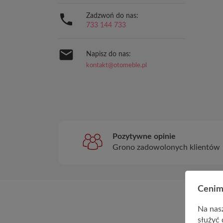

Zadzwoń do nas:
733 144 733

Napisz do nas:
kontakt@otomeble.pl
Pozytywne opinie
Grono zadowolonych klientów
Cenim
Na nasz
służyć 