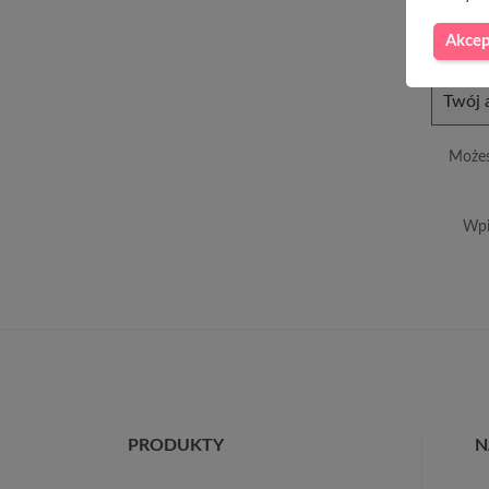
Akcep
Możes
Wpi
PRODUKTY
N