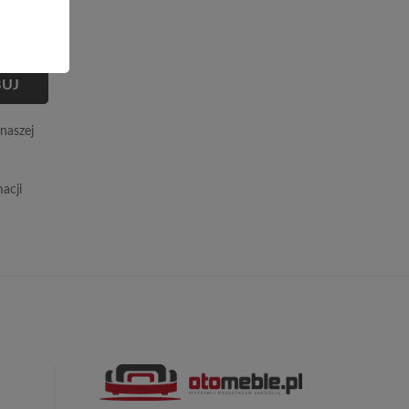
naszej
acji