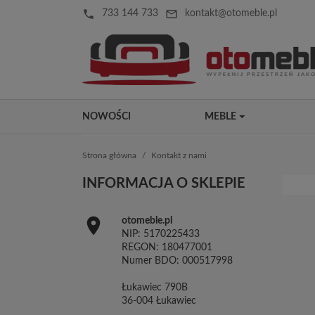
local_phone
mail_outline
733 144 733
kontakt@otomeble.pl
NOWOŚCI
MEBLE
Strona główna
Kontakt z nami
INFORMACJA O SKLEPIE

otomeble.pl
NIP: 5170225433
REGON: 180477001
Numer BDO: 000517998
Łukawiec 790B
36-004 Łukawiec