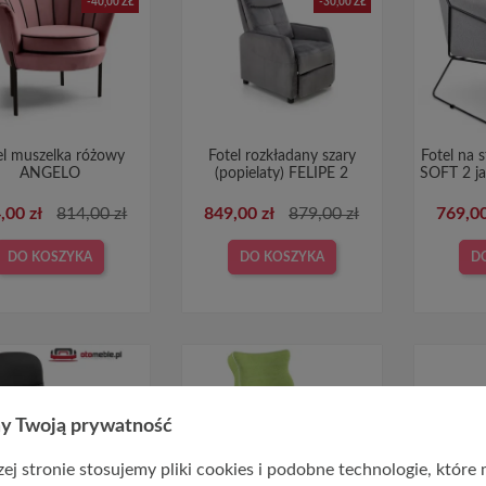
-40,00 ZŁ
-30,00 ZŁ
el muszelka różowy
Fotel rozkładany szary
Fotel na 
ANGELO
(popielaty) FELIPE 2
SOFT 2 ja
,00 zł
814,00 zł
849,00 zł
879,00 zł
769,00
DO KOSZYKA
DO KOSZYKA
D
y Twoją prywatność
ILOWO NIEDOSTĘPNY
CHWILO
ej stronie stosujemy pliki cookies i podobne technologie, które