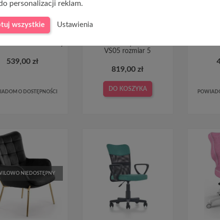
do personalizacji reklam.
tuj wszystkie
Ustawienia
tele obrotowe do
Fotel młodzieżowy na
Fotel
tera EDISON czarny
kółkach zielony Duo White
VS05 rozmiar 5
539,00 zł
819,00 zł
DO KOSZYKA
IADOM O DOSTĘPNOŚCI
POWIADO
ILOWO NIEDOSTĘPNY