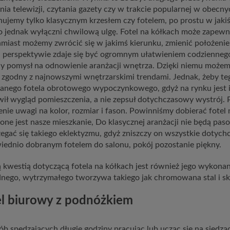
nia telewizji, czytania gazety czy w trakcie popularnej w obecn
ujemy tylko klasycznym krzesłem czy fotelem, po prostu w jakiś
o jednak wyłączni chwilową ulgę. Fotel na kółkach może zapewn
miast możemy zwrócić się w jakimś kierunku, zmienić położeni
j perspektywie zdaje się być ogromnym ułatwieniem codziennego
y pomysł na odnowienie aranżacji wnętrza. Dzięki niemu możemy
 zgodny z najnowszymi wnętrzarskimi trendami. Jednak, żeby t
anego fotela obrotowego wypoczynkowego, gdyż na rynku jest ic
ił wygląd pomieszczenia, a nie zepsuł dotychczasowy wystrój.
nie uwagi na kolor, rozmiar i fason. Powinniśmy dobierać fotel 
one jest nasze mieszkanie, Do klasycznej aranżacji nie będą pa
egać się takiego eklektyzmu, gdyż zniszczy on wszystkie dotych
ednio dobranym fotelem do salonu, pokój pozostanie piękny.
kwestią dotyczącą fotela na kółkach jest również jego wykonan
nego, wytrzymałego tworzywa takiego jak chromowana stal i skó
el biurowy z podnóżkiem
ób spędzających długie godziny pracując lub ucząc się na siedz