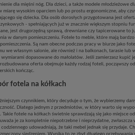
ienie dla mięśni nóg. Dla dzieci, a także modele młodzieżowe d
w miarę wysokim oparciem lub po prostu ergonomiczne, aby c
ającego się dziecka. Dla osób dorosłych przygotowana jest ofe
ynkowych - spełniających już w znacznie większym stopniu funk
ne, jest drugorzędną sprawą, drewniane czy tapicerowane to ju
nia w danym pomieszczeniu. Fotele to meble, które mają bardzo
pomieszczenia. Są nam obecne podczas pracy w biurze jako fot
u we własnym salonie, ale również i na balkonach, tarasie lub
 wymiarami dopasowane do małolatów. Jeśli zamierzasz kupić jed
rozbudowana oferta obejmuje każdy rodzaj foteli, począwszy 
erskich kończąc.
ór fotela na kółkach
niejszym czynnikiem, który decyduje o tym, że wybierzemy dany
czność. Dlatego jednym z przedmiotów, w który warto się wypo
. Takie fotele na kółkach świetnie sprawdzają się jako miejsce o
uważa je za kompletnie niepotrzebne i nieprzydatne, zwłaszcza w
a codziennego udowadniają, że taki mebel jednak się przydaje. 
zmęczony siedzeniem. Wynika to ze zbyt długiego przebywania w