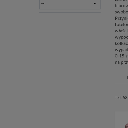
biurow
swobod
Przyni
fotelo
właści
wypocz
kółkac
wypadk
0-15 s
na prz
Jest 5