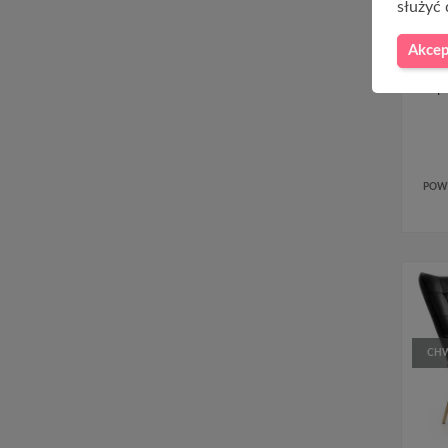
służyć 
Akcep
Fo
kompu
POW
CHW