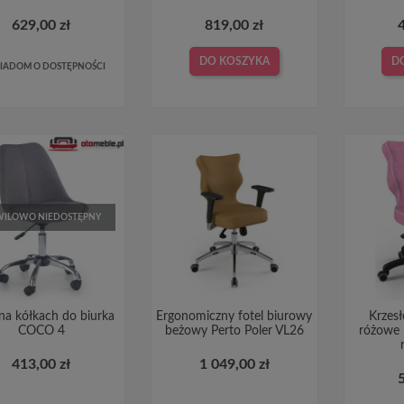
629,00 zł
819,00 zł
DO KOSZYKA
D
IADOM O DOSTĘPNOŚCI
ILOWO NIEDOSTĘPNY
 na kółkach do biurka
Ergonomiczny fotel biurowy
Krzes
COCO 4
beżowy Perto Poler VL26
różowe 
413,00 zł
1 049,00 zł