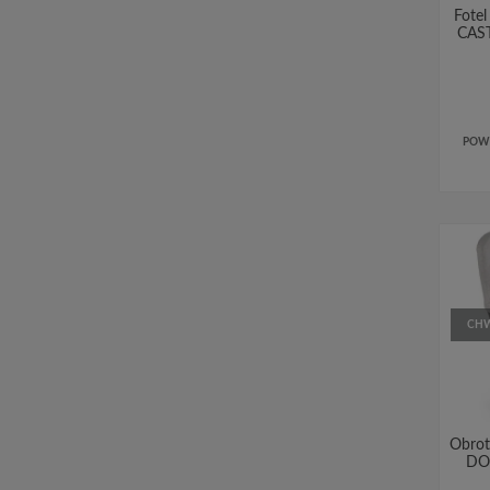
Fote
CAST
POW
CHW
Obrot
DOV