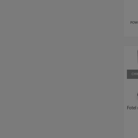
POW
CHW
Fotel