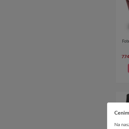
Fot
774
Cenim
CHW
Na nasz