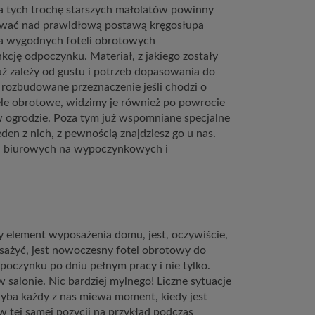
la tych trochę starszych małolatów powinny
zuwać nad prawidłową postawą kręgosłupa
rta wygodnych foteli obrotowych
cję odpoczynku. Materiał, z jakiego zostały
ż zależy od gustu i potrzeb dopasowania do
 rozbudowane przeznaczenie jeśli chodzi o
ele obrotowe, widzimy je również po powrocie
 w ogrodzie. Poza tym już wspomniane specjalne
en z nich, z pewnością znajdziesz go u nas.
od biurowych na wypoczynkowych i
 element wyposażenia domu, jest, oczywiście,
sażyć, jest nowoczesny fotel obrotowy do
dpoczynku po dniu pełnym pracy i nie tylko.
 salonie. Nic bardziej mylnego! Liczne sytuacje
Chyba każdy z nas miewa moment, kiedy jest
 tej samej pozycji na przykład podczas