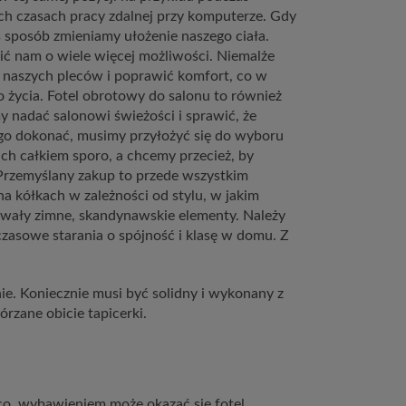
ych czasach pracy zdalnej przy komputerze. Gdy
 sposób zmieniamy ułożenie naszego ciała.
ić nam o wiele więcej możliwości. Niemalże
e naszych pleców i poprawić komfort, co w
 życia. Fotel obrotowy do salonu to również
 nadać salonowi świeżości i sprawić, że
ego dokonać, musimy przyłożyć się do wyboru
h całkiem sporo, a chcemy przecież, by
 Przemyślany zakup to przede wszystkim
na kółkach w zależności od stylu, w jakim
sowały zimne, skandynawskie elementy. Należy
czasowe starania o spójność i klasę w domu. Z
ie. Koniecznie musi być solidny i wykonany z
rzane obicie tapicerki.
ąco, wybawieniem może okazać się fotel