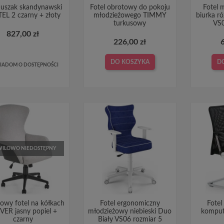
l uszak skandynawski
Fotel obrotowy do pokoju
Fotel 
EL 2 czarny + złoty
młodzieżowego TIMMY
biurka r
turkusowy
VS0
827,00 zł
226,00 zł
DO KOSZYKA
D
IADOM O DOSTĘPNOŚCI
ILOWO NIEDOSTĘPNY
owy fotel na kółkach
Fotel ergonomiczny
Fotel
ER jasny popiel +
młodzieżowy niebieski Duo
komput
czarny
Biały VS06 rozmiar 5