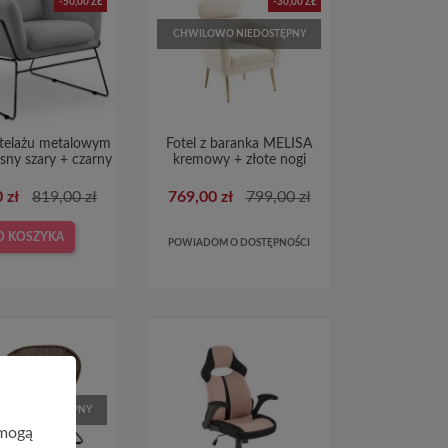
-50,00 ZŁ
-30,00 ZŁ
CHWILOWO NIEDOSTĘPNY
stelażu metalowym
Fotel z baranka MELISA
sny szary + czarny
kremowy + złote nogi
 zł
819,00 zł
769,00 zł
799,00 zł
O KOSZYKA
POWIADOM O DOSTĘPNOŚCI
WO NIEDOSTĘPNY
 mogą