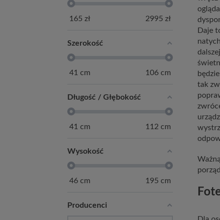
ogląda
165
zł
2995
zł
dyspon
Daje t
natych
Szerokość
dalsze
świetn
41
cm
106
cm
będzie
tak zw
popraw
Długość / Głębokość
zwróce
urządz
41
cm
112
cm
wystrz
odpowi
Wysokość
Ważną 
porząd
46
cm
195
cm
Fot
Producenci
Dla os