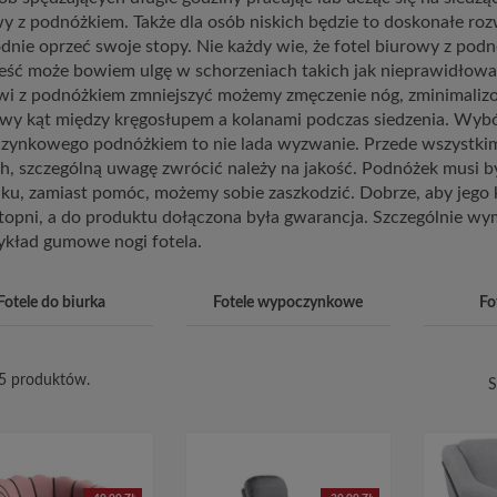
y z podnóżkiem. Także dla osób niskich będzie to doskonałe ro
nie oprzeć swoje stopy. Nie każdy wie, że fotel biurowy z podn
eść może bowiem ulgę w schorzeniach takich jak nieprawidłowa
wi z podnóżkiem zmniejszyć możemy zmęczenie nóg, zminimaliz
wy kąt między kręgosłupem a kolanami podczas siedzenia. Wyb
ynkowego podnóżkiem to nie lada wyzwanie. Przede wszystkim, 
h, szczególną uwagę zwrócić należy na jakość. Podnóżek musi
u, zamiast pomóc, możemy sobie zaszkodzić. Dobrze, aby jego kąt
topni, a do produktu dołączona była gwarancja. Szczególnie w
ykład gumowe nogi fotela.
Fotele do biurka
Fotele wypoczynkowe
Fo
35 produktów.
S