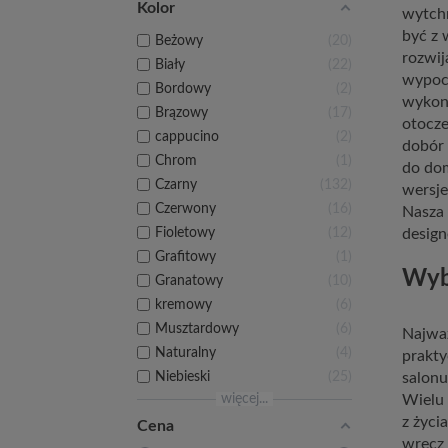
Kolor
wytchn
być z 
Beżowy
20
rozwij
Biały
22
wypocz
Bordowy
2
wykona
Brązowy
17
otocze
cappucino
2
dobór 
Chrom
1
do dom
Czarny
132
wersje
Czerwony
16
Nasza 
Fioletowy
12
design
Grafitowy
1
Wyb
Granatowy
10
kremowy
6
Musztardowy
6
Najważ
Naturalny
4
prakty
Niebieski
25
salonu
więcej...
Wielu 
z życi
Cena
wręcz 