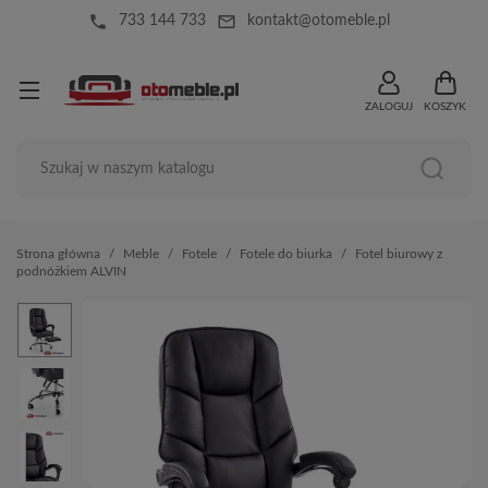
local_phone
mail_outline
733 144 733
kontakt@otomeble.pl
ZALOGUJ
KOSZYK
Strona główna
Meble
Fotele
Fotele do biurka
Fotel biurowy z
podnóżkiem ALVIN