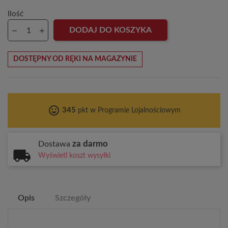
Ilość
DODAJ DO KOSZYKA
DOSTĘPNY OD RĘKI NA MAGAZYNIE
tag_faces
345
pkt w Programie Lojalnościowym
za darmo
Dostawa
Wyświetl koszt wysyłki
Opis
Szczegóły