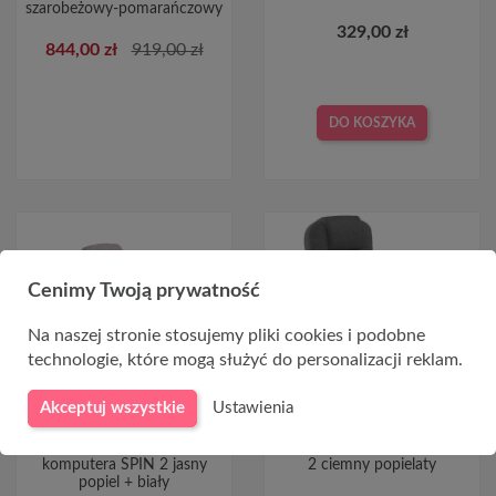
szarobeżowy-pomarańczowy
329,00 zł
844,00 zł
919,00 zł
DO KOSZYKA
Cenimy Twoją prywatność
Na naszej stronie stosujemy pliki cookies i podobne
technologie, które mogą służyć do personalizacji reklam.
Akceptuj wszystkie
Ustawienia
Fotel obrotowy do
Fotel gabinetowy DESMOND
komputera SPIN 2 jasny
2 ciemny popielaty
popiel + biały