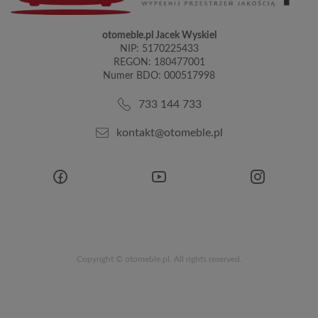
otomeble.pl Jacek Wyskiel
NIP: 5170225433
REGON: 180477001
Numer BDO: 000517998
733 144 733
kontakt@otomeble.pl
Copyright © otomeble.pl. All rights reserved.