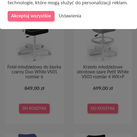
technologie, które mogą służyć do personalizacji reklam.
Akceptuj wszystkie
Ustawienia
Fotel młodzieżowy do biurka
Krzesło młodzieżowe
czarny Duo White VS01
obrotowe szare Petit White
rozmiar 6
VS03 rozmiar 4 WK+P
849,00 zł
699,00 zł
DO KOSZYKA
DO KOSZYKA