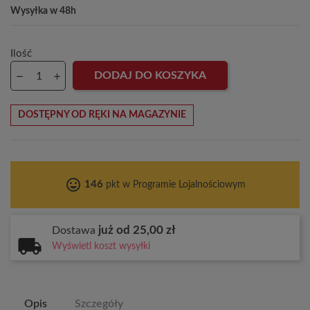
Wysyłka w 48h
Ilość
DODAJ DO KOSZYKA
DOSTĘPNY OD RĘKI NA MAGAZYNIE
tag_faces
146
pkt w Programie Lojalnościowym
już od 25,00 zł
Dostawa
Wyświetl koszt wysyłki
Opis
Szczegóły