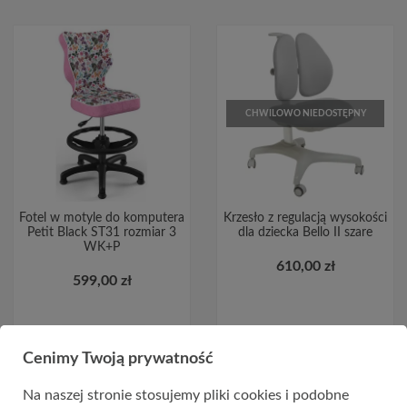
CHWILOWO NIEDOSTĘPNY
Fotel w motyle do komputera
Krzesło z regulacją wysokości
Petit Black ST31 rozmiar 3
dla dziecka Bello II szare
WK+P
610,00 zł
599,00 zł
DO KOSZYKA
Cenimy Twoją prywatność
Na naszej stronie stosujemy pliki cookies i podobne