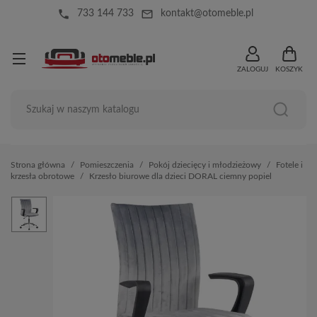
local_phone
mail_outline
733 144 733
kontakt@otomeble.pl
ZALOGUJ
KOSZYK
Strona główna
Pomieszczenia
Pokój dziecięcy i młodzieżowy
Fotele i
krzesła obrotowe
Krzesło biurowe dla dzieci DORAL ciemny popiel