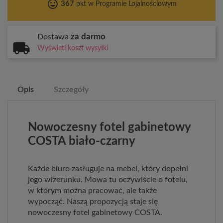
tag_faces
367
pkt w Programie Lojalnościowym
za darmo
Dostawa
Wyświetl koszt wysyłki
Opis
Szczegóły
Nowoczesny fotel gabinetowy
COSTA biało-czarny
Każde biuro zasługuje na mebel, który dopełni
jego wizerunku. Mowa tu oczywiście o fotelu,
w którym można pracować, ale także
wypocząć. Naszą propozycją staje się
nowoczesny fotel gabinetowy COSTA.