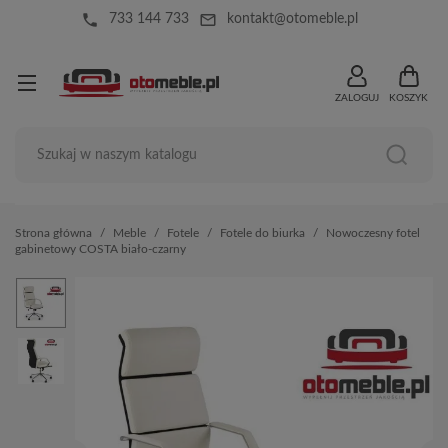
local_phone
mail_outline
733 144 733
kontakt@otomeble.pl
ZALOGUJ
KOSZYK
Strona główna
Meble
Fotele
Fotele do biurka
Nowoczesny fotel
gabinetowy COSTA biało-czarny