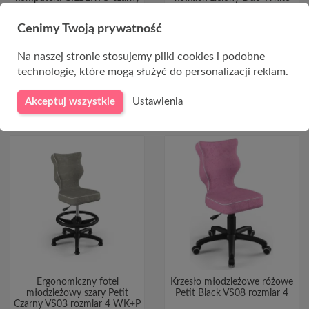
VS05 rozmiar 5
939,00 zł
999,00 zł
Cenimy Twoją prywatność
819,00 zł
Na naszej stronie stosujemy pliki cookies i podobne
technologie, które mogą służyć do personalizacji reklam.
DO KOSZYKA
DO KOSZYKA
Akceptuj wszystkie
Ustawienia
Ergonomiczny fotel
Krzesło młodzieżowe różowe
młodzieżowy szary Petit
Petit Black VS08 rozmiar 4
Czarny VS03 rozmiar 4 WK+P