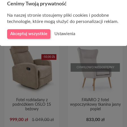
Cenimy Twoją prywatność
Na naszej stronie stosujemy pliki cookies i podobne
technologie, które mogą służyć do personalizacji reklam.
Akceptuj wszystkie
Ustawienia
-50,00 ZŁ
CHWILOWO NIEDOSTĘPNY
Fotel rozkładany z
FAVARO 2 fotel
podnóżkiem OSLO 1S
wypoczynkowy tkanina jasny
beżowy
popiel
999,00 zł
1 049,00 zł
833,00 zł