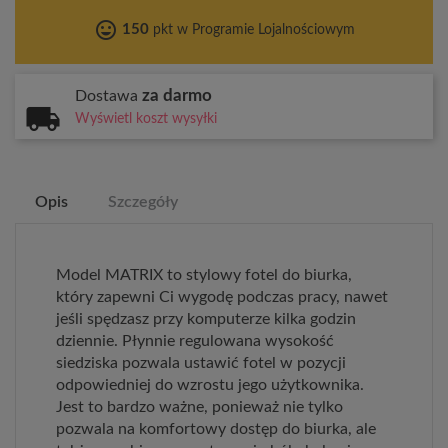
tag_faces
150
pkt w Programie Lojalnościowym
za darmo
Dostawa
Wyświetl koszt wysyłki
Opis
Szczegóły
Model MATRIX to stylowy fotel do biurka,
który zapewni Ci wygodę podczas pracy, nawet
jeśli spędzasz przy komputerze kilka godzin
dziennie. Płynnie regulowana wysokość
siedziska pozwala ustawić fotel w pozycji
odpowiedniej do wzrostu jego użytkownika.
Jest to bardzo ważne, ponieważ nie tylko
pozwala na komfortowy dostęp do biurka, ale