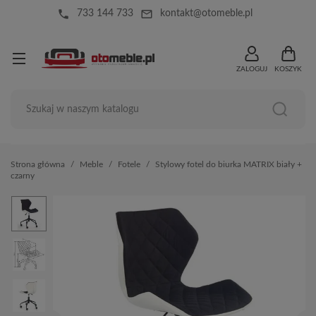
local_phone
mail_outline
733 144 733
kontakt@otomeble.pl
ZALOGUJ
KOSZYK
Strona główna
Meble
Fotele
Stylowy fotel do biurka MATRIX biały +
czarny