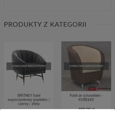
PRODUKTY Z KATEGORII
CHWILOWO NIEDOSTĘPNY
CHWILOWO NIEDOSTĘPNY
BRITNEY fotel
Fotel ze schowkiem -
wypoczynkowy popielaty /
KUBEŁEK
czarny / złoty
499,00 zł
999,00 zł