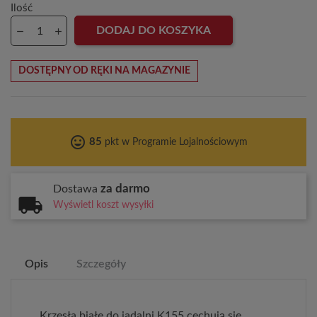
Ilość
DODAJ DO KOSZYKA
DOSTĘPNY OD RĘKI NA MAGAZYNIE
tag_faces
85
pkt w Programie Lojalnościowym
za darmo
Dostawa
Wyświetl koszt wysyłki
Opis
Szczegóły
Krzesła białe do jadalni K155 cechują się