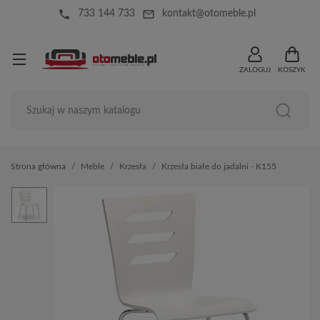
local_phone
mail_outline
733 144 733
kontakt@otomeble.pl
ZALOGUJ
KOSZYK
Strona główna
Meble
Krzesła
Krzesła białe do jadalni - K155