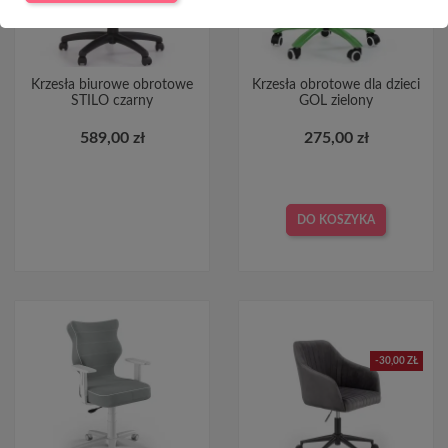
Krzesła biurowe obrotowe
Krzesła obrotowe dla dzieci
STILO czarny
GOL zielony
589,00 zł
275,00 zł
DO KOSZYKA
-30,00 ZŁ