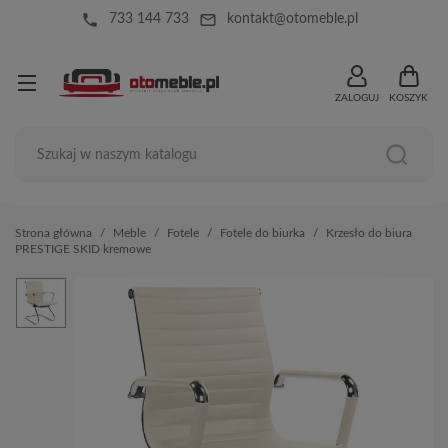
local_phone
mail_outline
733 144 733
kontakt@otomeble.pl
ZALOGUJ
KOSZYK
Strona główna
Meble
Fotele
Fotele do biurka
Krzesło do biura
PRESTIGE SKID kremowe