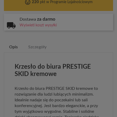
tag_faces
220
pkt w Programie Lojalnościowym
za darmo
Dostawa
Wyświetl koszt wysyłki
Opis
Szczegóły
Krzesło do biura PRESTIGE
SKID kremowe
Krzesło do biura PRESTIGE SKID kremowe to
rozwiązanie dla ludzi lubiących minimalizm.
Idealnie nadaje się do poczekalni lub sali
konferencyjnej. Jest bardzo eleganckie, a przy
tym wyjątkowo wygodne. Stabilne i solidne