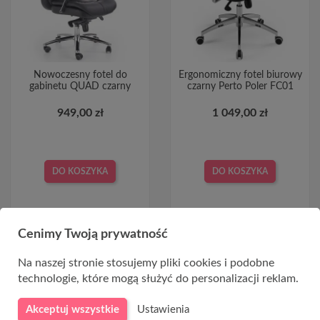
Nowoczesny fotel do
Ergonomiczny fotel biurowy
gabinetu QUAD czarny
czarny Perto Poler FC01
949,00 zł
1 049,00 zł
DO KOSZYKA
DO KOSZYKA
Cenimy Twoją prywatność
Na naszej stronie stosujemy pliki cookies i podobne
technologie, które mogą służyć do personalizacji reklam.
CHWILOWO NIEDOSTĘPNY
Akceptuj wszystkie
Ustawienia