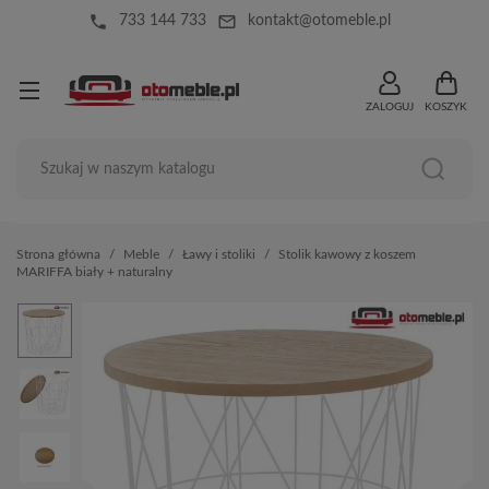
local_phone
mail_outline
733 144 733
kontakt@otomeble.pl
ZALOGUJ
KOSZYK
Strona główna
Meble
Ławy i stoliki
Stolik kawowy z koszem
MARIFFA biały + naturalny