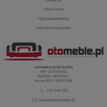
zaloguj się
utwórz konto
moje powiadomienia
ustawienia prywatności
otomeble.pl Jacek Wyskiel
NIP: 5170225433
REGON: 180477001
Numer BDO: 000517998
733 144 733
kontakt@otomeble.pl