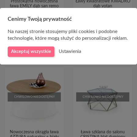
Prostokątna nowoczesna
Ławy kwadratowe KWADRO
ława EMILY dąb san remo
dąb votan
509,00 zł
249,00 zł
Cenimy Twoją prywatność
Na naszej stronie stosujemy pliki cookies i podobne
technologie, które mogą służyć do personalizacji reklam.
Akceptuj wszystkie
Ustawienia
CHWILOWO NIEDOSTĘPNY
CHWILOWO NIEDOSTĘPNY
Nowoczesna okrągła ława
Ława szklana do salonu
AZZURA naturalny + biały
CRISTINA blat dymiony