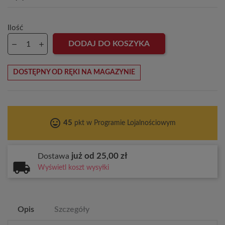
Ilość
DODAJ DO KOSZYKA
DOSTĘPNY OD RĘKI NA MAGAZYNIE
tag_faces
45
pkt w Programie Lojalnościowym
już od 25,00 zł
Dostawa
Wyświetl koszt wysyłki
Opis
Szczegóły