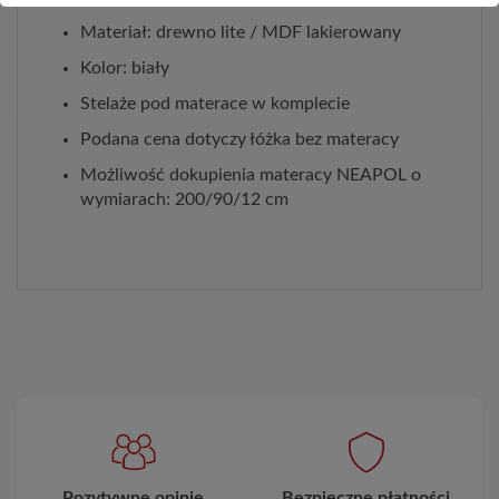
Materiał: drewno lite / MDF lakierowany
Kolor: biały
Stelaże pod materace w komplecie
Podana cena dotyczy łóżka bez materacy
Możliwość dokupienia materacy NEAPOL o
wymiarach: 200/90/12 cm
Pozytywne opinie
Bezpieczne płatności