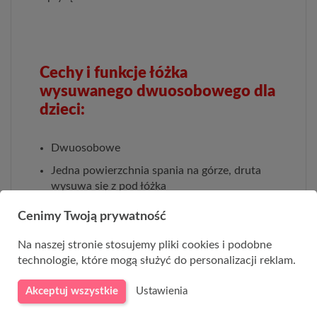
Cechy i funkcje łóżka
wysuwanego dwuosobowego dla
dzieci:
Dwuosobowe
Jedna powierzchnia spania na górze, druta
wysuwa się z pod łóżka
Po środku wysokości praktyczna szuflada np.
Cenimy Twoją prywatność
na pościel
Na naszej stronie stosujemy pliki cookies i podobne
Dlugość całkowita 209cm
technologie, które mogą służyć do personalizacji reklam.
Szerokość całkowita 96cm
Akceptuj wszystkie
Ustawienia
Wysokość całkowita 68cm
Powierzchnia spania 200x90cm