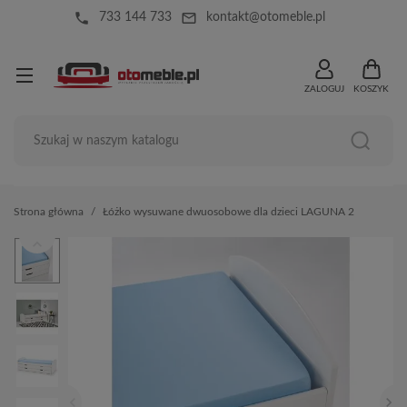
local_phone
mail_outline
733 144 733
kontakt@otomeble.pl
ZALOGUJ
KOSZYK
Strona główna
Łóżko wysuwane dwuosobowe dla dzieci LAGUNA 2