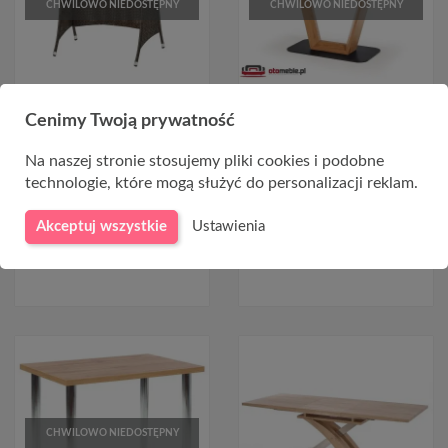
CHWILOWO NIEDOSTĘPNY
CHWILOWO NIEDOSTĘPNY
Cenimy Twoją prywatność
Owalny stół ogrodowy
Rozsuwany stół w kolorze
150x90cm MASTER czarny +
złotego dębu BLACKY
ciemny brąz
Na naszej stronie stosujemy pliki cookies i podobne
2 089,00 zł
technologie, które mogą służyć do personalizacji reklam.
622,00 zł
Akceptuj wszystkie
Ustawienia
CHWILOWO NIEDOSTĘPNY