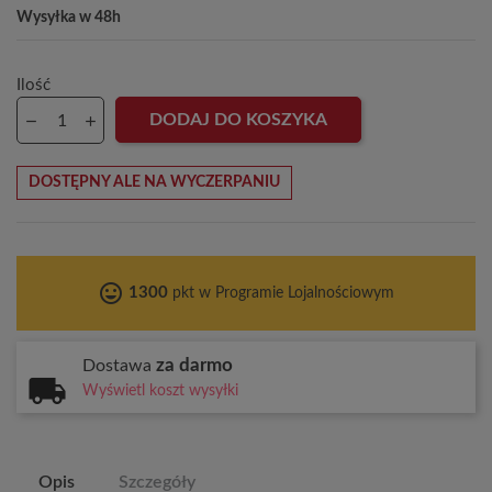
Wysyłka w 48h
Ilość
DODAJ DO KOSZYKA
DOSTĘPNY ALE NA WYCZERPANIU
tag_faces
1300
pkt w Programie Lojalnościowym
za darmo
Dostawa
Wyświetl koszt wysyłki
Opis
Szczegóły