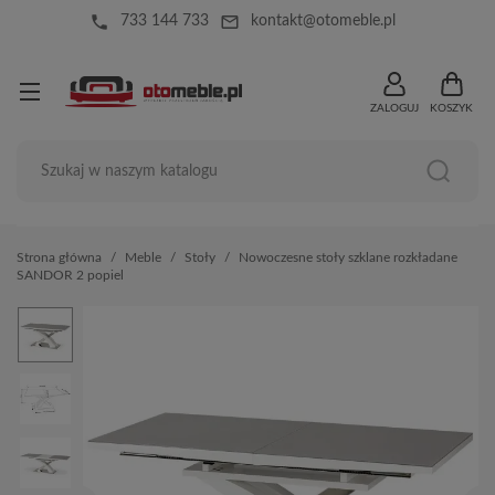
local_phone
mail_outline
733 144 733
kontakt@otomeble.pl
ZALOGUJ
KOSZYK
Strona główna
Meble
Stoły
Nowoczesne stoły szklane rozkładane
SANDOR 2 popiel