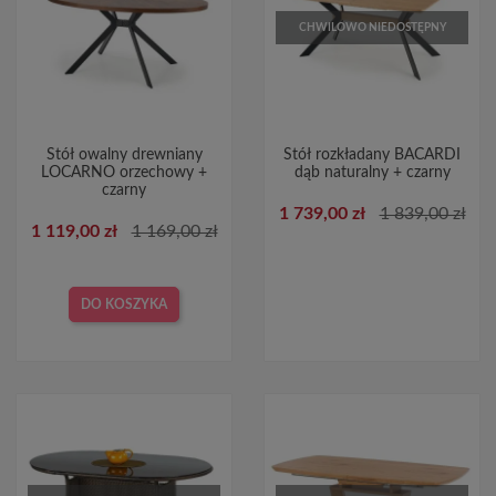
CHWILOWO NIEDOSTĘPNY
Stół owalny drewniany
Stół rozkładany BACARDI
LOCARNO orzechowy +
dąb naturalny + czarny
czarny
1 739,00 zł
1 839,00 zł
1 119,00 zł
1 169,00 zł
DO KOSZYKA