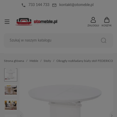
local_phone
mail_outline
733 144 733
kontakt@otomeble.pl
ZALOGUJ
KOSZYK
Strona główna
Meble
Stoły
Okrągły rozkładany biały stół FEDERICO