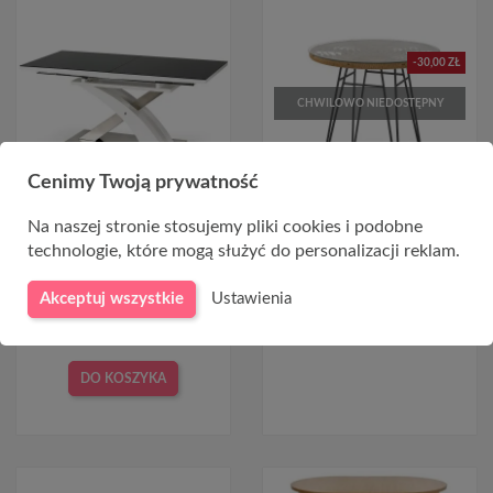
-30,00 ZŁ
CHWILOWO NIEDOSTĘPNY
Cenimy Twoją prywatność
Na naszej stronie stosujemy pliki cookies i podobne
Stół czarny szklany
Stół okrągły rattan FALCON
rozkładany 160x90cm
naturalny + czarny
technologie, które mogą służyć do personalizacji reklam.
SANDOR 2
669,00 zł
699,00 zł
Akceptuj wszystkie
Ustawienia
2 599,00 zł
DO KOSZYKA