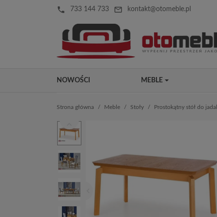
local_phone
mail_outline
733 144 733
kontakt@otomeble.pl
NOWOŚCI
MEBLE
Strona główna
Meble
Stoły
Prostokątny stół do jada