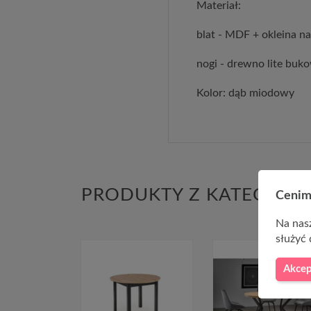
Materiał:
blat - MDF + okleina na
nogi - drewno lite buk
Kolor: dąb miodowy
PRODUKTY Z KATEGORII
Cenim
Na nasz
służyć 
Akcep
-80,00 Z