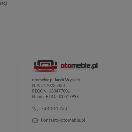
acji
otomeble.pl Jacek Wyskiel
NIP: 5170225433
REGON: 180477001
Numer BDO: 000517998
733 144 733
kontakt@otomeble.pl