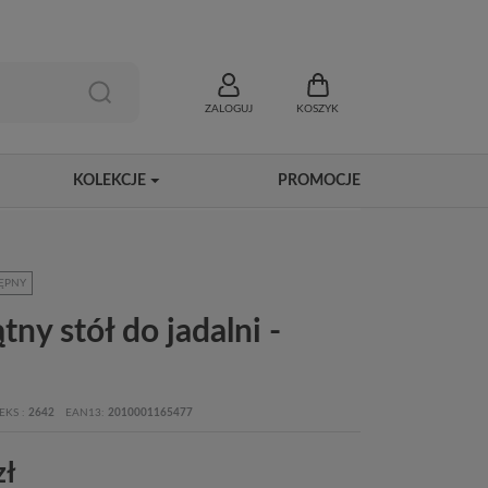
ZALOGUJ
KOSZYK
KOLEKCJE
PROMOCJE
ĘPNY
tny stół do jadalni -
EKS
2642
EAN13
2010001165477
zł