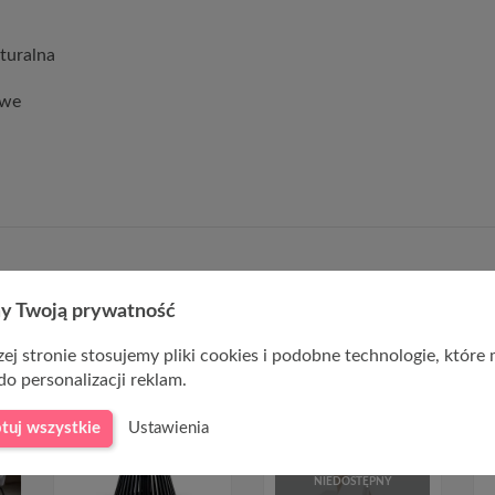
turalna
owe
y Twoją prywatność
ej stronie stosujemy pliki cookies i podobne technologie, które
do personalizacji reklam.
tuj wszystkie
Ustawienia
Ł
-100,00 ZŁ
CHWILOWO
NIEDOSTĘPNY