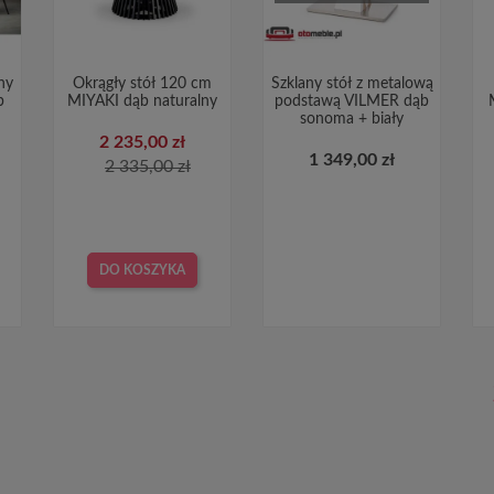
ny
Okrągły stół 120 cm
Szklany stół z metalową
b
MIYAKI dąb naturalny
podstawą VILMER dąb
sonoma + biały
2 235,00 zł
1 349,00 zł
2 335,00 zł
DO KOSZYKA