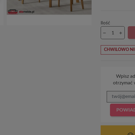
Ilość
CHWILOWO NI
Wpisz adr
otrzymać 
POWIAD