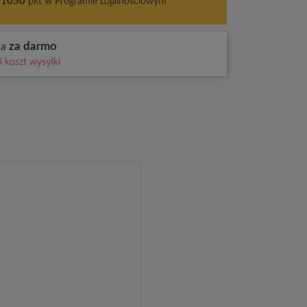
1050
pkt w Programie Lojalnościowym
za darmo
wa
 koszt wysyłki