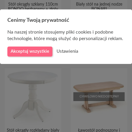
Stół okrągły szklany 110cm
Biały stół na jednej nodze
RONDO bezbarwny + złoty
BONARI
Cenimy Twoją prywatność
699,00 zł
2 629,00 zł
Na naszej stronie stosujemy pliki cookies i podobne
technologie, które mogą służyć do personalizacji reklam.
DO KOSZYKA
Akceptuj wszystkie
Ustawienia
CHWILOWO NIEDOSTĘPNY
Stół okrągły rozkładany biały
Ławostół podnoszony i