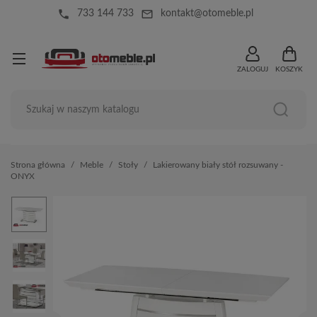
local_phone
mail_outline
733 144 733
kontakt@otomeble.pl
ZALOGUJ
KOSZYK
Strona główna
Meble
Stoły
Lakierowany biały stół rozsuwany -
ONYX