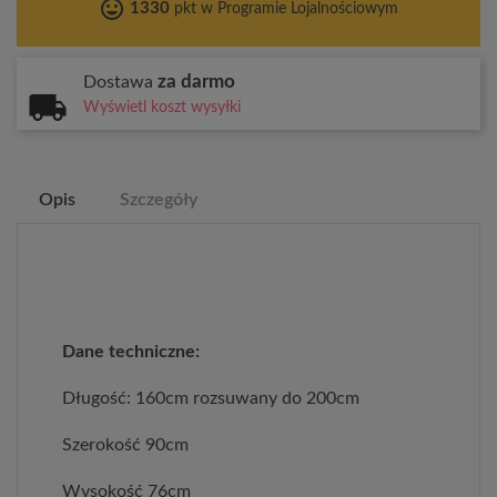
tag_faces
1330
pkt w Programie Lojalnościowym
za darmo
Dostawa
Wyświetl koszt wysyłki
Opis
Szczegóły
Dane techniczne:
Długość: 160cm rozsuwany do 200cm
Szerokość 90cm
Wysokość 76cm