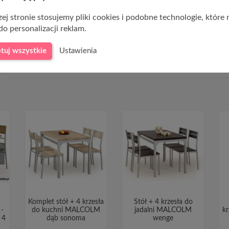
ej stronie stosujemy pliki cookies i podobne technologie, które
do personalizacji reklam.
tuj wszystkie
Ustawienia
Komplet stół + 4 krzesła
Stół + 4 krzesła do
-
do kuchni MALCOLM
jadalni MALCOLM
kr
 4
dąb sonoma
wenge