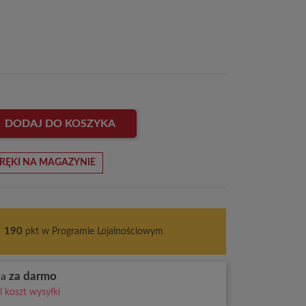
DODAJ DO KOSZYKA
RĘKI NA MAGAZYNIE
s
190
pkt w Programie Lojalnościowym
za darmo
wa
 koszt wysyłki