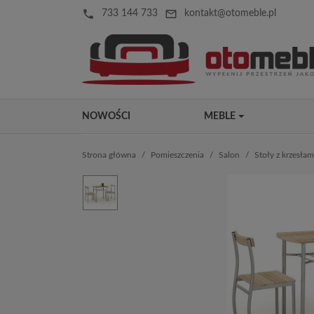
local_phone
mail_outline
733 144 733
kontakt@otomeble.pl
NOWOŚCI
MEBLE
Strona główna
Pomieszczenia
Salon
Stoły z krzesłam