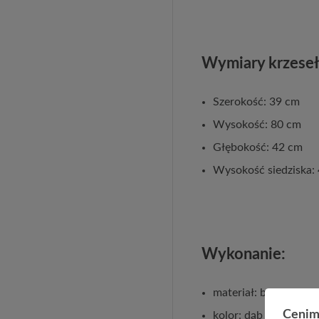
Wymiary krzeseł
Szerokość: 39 cm
Wysokość: 80 cm
Głębokość: 42 cm
Wysokość siedziska:
Wykonanie:
materiał: blat i sied
Cenim
kolor: dąb sonoma