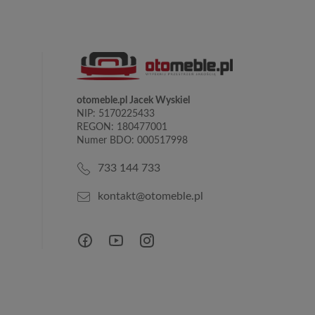
otomeble.pl Jacek Wyskiel
NIP: 5170225433
REGON: 180477001
Numer BDO: 000517998
733 144 733
kontakt@otomeble.pl