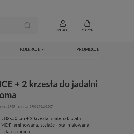
ZALOGUJ
KOSZYK
KOLEKCJE
PROMOCJE
CE + 2 krzesła do jadalni
noma
EKS
2785
EAN13
5905248102507
: 82x50 cm + 2 krzesła, materiał: blat i
ta MDF laminowana, stelaże - stal malowana
or: dąb sonoma