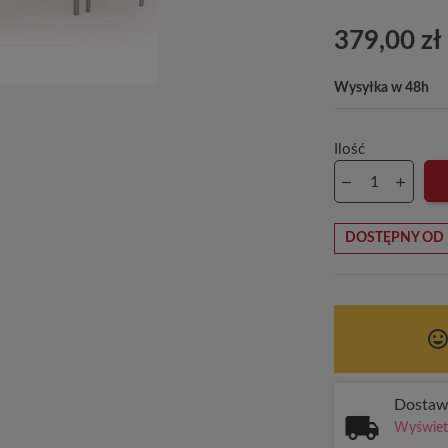
379,00 zł
Wysyłka w 48h
Ilość
DOSTĘPNY OD 
tag_face
Dosta
Wyświetl