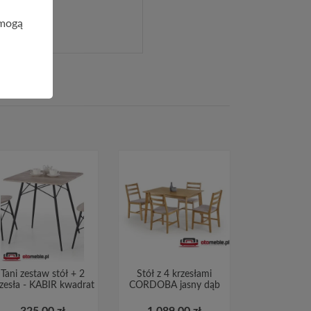
 mogą
Tani zestaw stół + 2
Stół z 4 krzesłami
zesła - KABIR kwadrat
CORDOBA jasny dąb
325,00 zł
1 089,00 zł