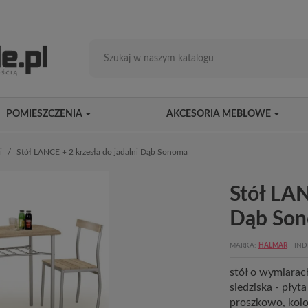
POMIESZCZENIA
AKCESORIA MEBLOWE
i
Stół LANCE + 2 krzesła do jadalni Dąb Sonoma
Stół LAN
Dąb So
MARKA
HALMAR
IND
stół o wymiarach
siedziska - pły
proszkowo, kol