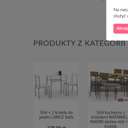
Na nasz
służyć 
Akcep
PRODUKTY Z KATEGORII
CHWILOWO
NIEDOSTĘPNY
Stół + 2 krzesła do
Stół kuchenny z
jadalni LANCE biały
krzesłami NATANIEL 
NATAN zestaw stół +
krzesła
379,00 zł