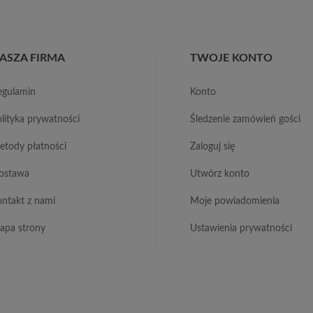
ASZA FIRMA
TWOJE KONTO
regulamin
konto
polityka prywatności
śledzenie zamówień gości
metody płatności
zaloguj się
dostawa
utwórz konto
kontakt z nami
moje powiadomienia
mapa strony
ustawienia prywatności