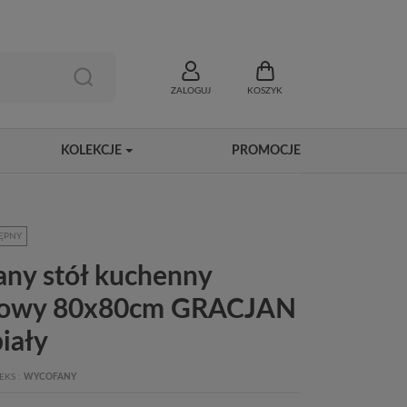
ZALOGUJ
KOSZYK
KOLEKCJE
PROMOCJE
ĘPNY
any stół kuchenny
towy 80x80cm GRACJAN
biały
EKS
WYCOFANY