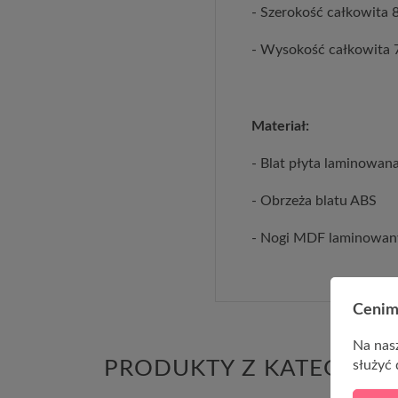
- Szerokość całkowita
- Wysokość całkowita 
Materiał:
- Blat płyta laminowana
- Obrzeża blatu ABS
- Nogi MDF laminowany
Cenim
Na nasz
PRODUKTY Z KATEGORII
służyć 