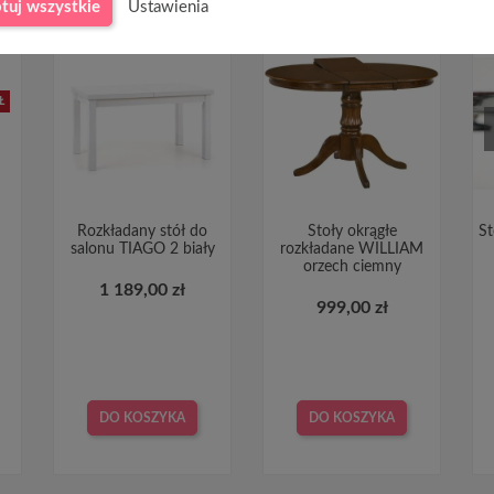
tuj wszystkie
Ustawienia
Ł
Rozkładany stół do
Stoły okrągłe
St
salonu TIAGO 2 biały
rozkładane WILLIAM
orzech ciemny
1 189,00 zł
999,00 zł
DO KOSZYKA
DO KOSZYKA