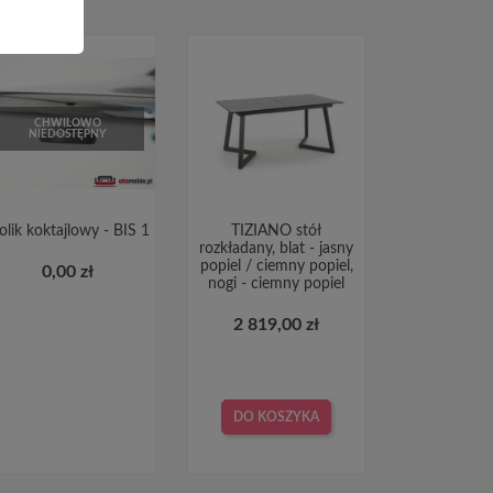
CHWILOWO
NIEDOSTĘPNY
olik koktajlowy - BIS 1
TIZIANO stół
rozkładany, blat - jasny
popiel / ciemny popiel,
0,00 zł
nogi - ciemny popiel
2 819,00 zł
DO KOSZYKA