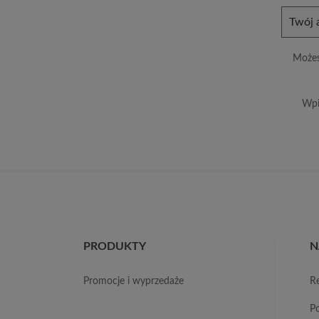
Możes
Wpi
PRODUKTY
N
promocje i wyprzedaże