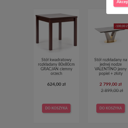
Akcep
-100,00 Z
Stół kwadratowy
Stół rozkładany na
rozkładany 80x80cm
jednej nodze
GRACJAN ciemny
VALENTINO jasny
orzech
popiel + złoty
624,00 zł
2 799,00 zł
2 899,00 zł
DO KOSZYKA
DO KOSZYKA