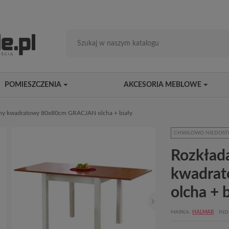
POMIESZCZENIA
AKCESORIA MEBLOWE
nny kwadratowy 80x80cm GRACJAN olcha + biały
CHWILOWO NIEDOST
Rozkład
kwadra
olcha + 
MARKA
HALMAR
IND