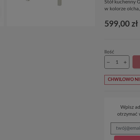
Stół kuchenny 
w kolorze olcha
599,00 zł
Ilość
CHWILOWO NI
Wpisz adr
otrzymać 