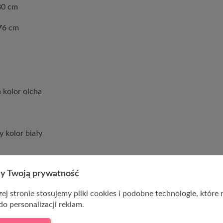
 80 cm
76 cm
 kolor olcha
 kolor biały
y Twoją prywatność
ej stronie stosujemy pliki cookies i podobne technologie, które
do personalizacji reklam.