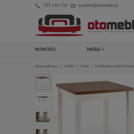
local_phone
mail_outline
733 144 733
kontakt@otomeble.pl
NOWOŚCI
MEBLE
Strona główna
Meble
Stoły
Rozkładany stół kuche