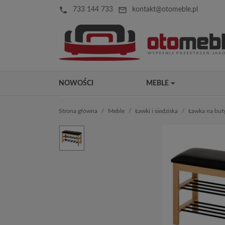
local_phone
mail_outline
733 144 733
kontakt@otomeble.pl
NOWOŚCI
MEBLE
Strona główna
Meble
Ławki i siedziska
Ławka na buty