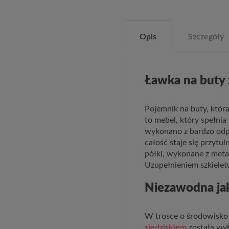
Opis
Szczegóły
Ławka na buty 
Pojemnik na buty, która
to mebel, który spełnia
wykonano z bardzo odpo
całość staje się przytu
półki, wykonane z met
Uzupełnieniem szkielet
Niezawodna ja
W trosce o środowisko 
siedziskiem
została wy