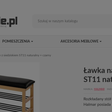
POMIESZCZENIA
AKCESORIA MEBLOWE
 z siedziskiem ST11 naturalny + czarny
Ławka na
ST11 nat
MARKA
HALMAR
IND
Rozkładany stó
Halmar posiada 