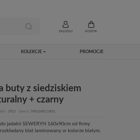
ZALOGUJ
KOSZYK
KOLEKCJE
PROMOCJE
 buty z siedziskiem
uralny + czarny
EKS
2913
EAN13
5905248113831
ł do jadalni SEWERYN 160x90cm od firmy
rozkładany blat laminowany w kolorze białym.