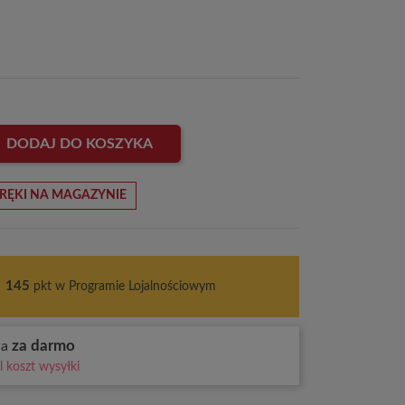
DODAJ DO KOSZYKA
RĘKI NA MAGAZYNIE
s
145
pkt w Programie Lojalnościowym
za darmo
wa
 koszt wysyłki