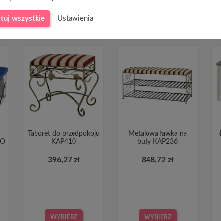
tuj wszystkie
Ustawienia
Taboret do przedpokoju
Metalowa ławka na
RO
KAP410
buty KAP236
396,27 zł
848,72 zł
WYBIERZ
WYBIERZ