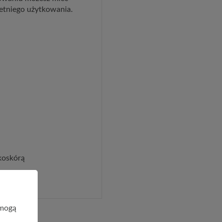
letniego użytkowania.
koskórą
 mogą