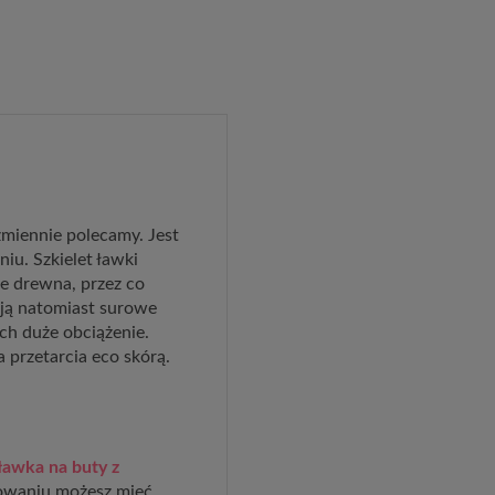
ezmiennie polecamy. Jest
iu. Szkielet ławki
e drewna, przez co
ują natomiast surowe
h duże obciążenie.
 przetarcia eco skórą.
ławka na buty z
żowaniu możesz mieć