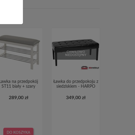
CHWILOWO
NIEDOSTĘPNY
Ławka na przedpokój
Ławka do przedpokoju z
ST11 biały + szary
siedziskiem - HARPO
289,00 zł
349,00 zł
DO KOSZYKA