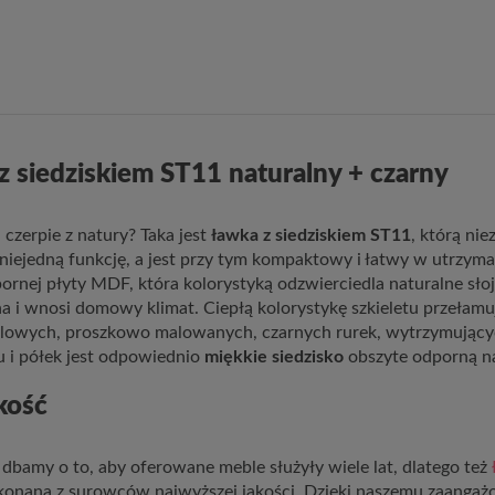
z siedziskiem ST11 naturalny + czarny
 czerpie z natury? Taka jest
ławka z siedziskiem ST11
, którą ni
 niejedną funkcję, a jest przy tym kompaktowy i łatwy w utrzyman
rnej płyty MDF, która kolorystyką odzwierciedla naturalne słoj
lna i wnosi domowy klimat. Ciepłą kolorystykę szkieletu przełam
alowych, proszkowo malowanych, czarnych rurek, wytrzymującyc
u i półek jest odpowiednio
miękkie siedzisko
obszyte odporną na
kość
dbamy o to, aby oferowane meble służyły wiele lat, dlatego też
konana z surowców najwyższej jakości. Dzięki naszemu zaanga