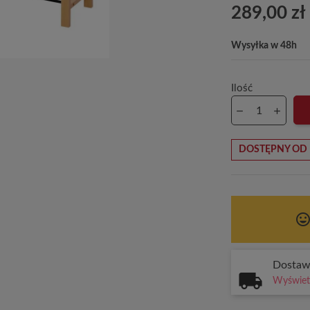
289,00 zł
Wysyłka w 48h
Ilość
DOSTĘPNY OD 
tag_face
Dosta
Wyświetl