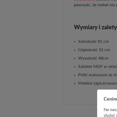
pewność, że mebel nie 
Wymiary i zalety
Szerokość 81 cm
Głębokość 31 cm
Wysokość 48cm
Szkielet MDF w oklei
Półki wykonane ze s
Miekkie tapicerowane
Cenim
Na nasz
służyć 