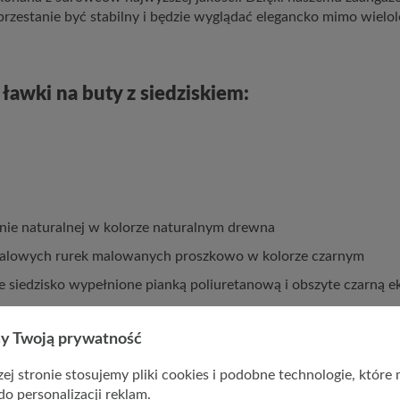
przestanie być stabilny i będzie wyglądać elegancko mimo wielo
 ławki na buty z siedziskiem:
nie naturalnej w kolorze naturalnym drewna
talowych rurek malowanych proszkowo w kolorze czarnym
 siedzisko wypełnione pianką poliuretanową i obszyte czarną e
y Twoją prywatność
ej stronie stosujemy pliki cookies i podobne technologie, które
do personalizacji reklam.