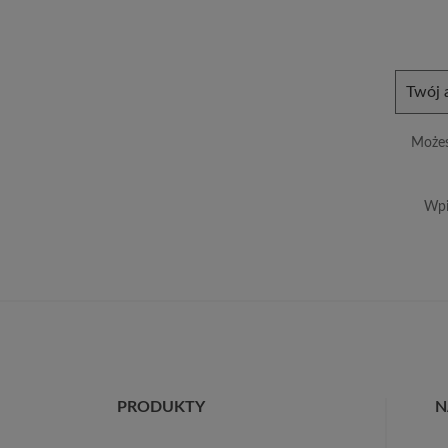
Możes
Wpi
PRODUKTY
N