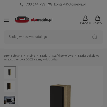
local_phone
mail_outline
733 144 733
kontakt@otomeble.pl
ZALOGUJ
KOSZYK
Strona główna
Meble
Szafki
Szafki pokojowe
Szafka pokojowa
wisząca pionowa DOZE czarny + dąb artisan