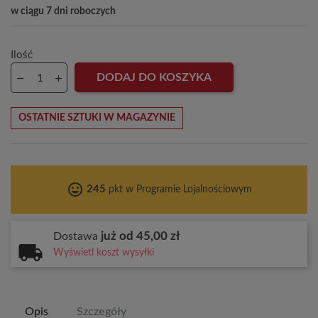
w ciągu 7 dni roboczych
Ilość
DODAJ DO KOSZYKA
OSTATNIE SZTUKI W MAGAZYNIE
tag_faces
245
pkt w Programie Lojalnościowym
już od 45,00 zł
Dostawa
Wyświetl koszt wysyłki
Opis
Szczegóły