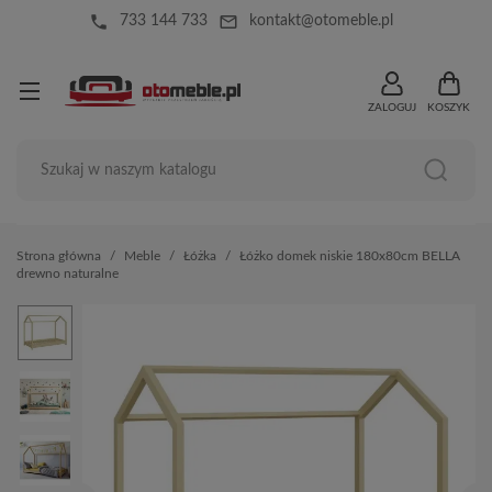
local_phone
mail_outline
733 144 733
kontakt@otomeble.pl
ZALOGUJ
KOSZYK
Strona główna
Meble
Łóżka
Łóżko domek niskie 180x80cm BELLA
drewno naturalne