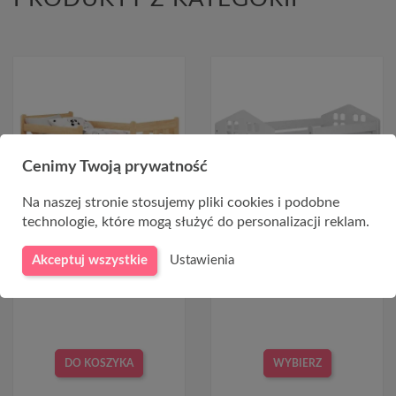
Cenimy Twoją prywatność
Na naszej stronie stosujemy pliki cookies i podobne
technologie, które mogą służyć do personalizacji reklam.
Łóżko sosnowe dla dziecka
Łóżeczko dla dziecka białe
160x80 MARINELLA
140x80 Kacper
Akceptuj wszystkie
Ustawienia
724,00 zł
838,00 zł
DO KOSZYKA
WYBIERZ