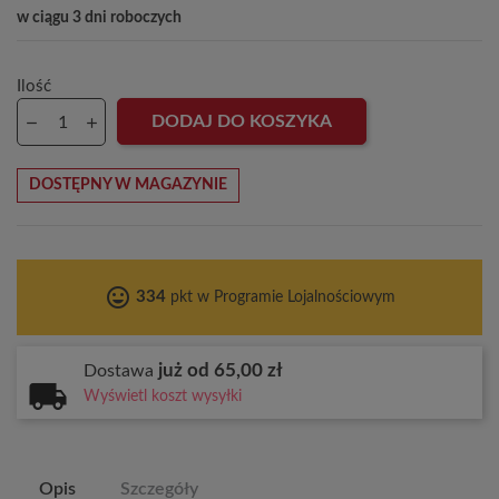
w ciągu 3 dni roboczych
Ilość
DODAJ DO KOSZYKA
DOSTĘPNY W MAGAZYNIE
tag_faces
334
pkt w Programie Lojalnościowym
już od 65,00 zł
Dostawa
Wyświetl koszt wysyłki
Opis
Szczegóły