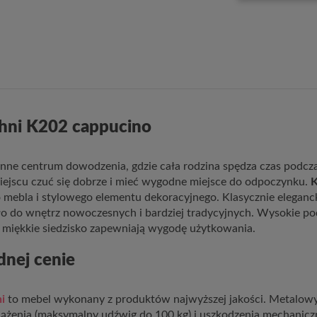
chni K202 cappucino
inne centrum dowodzenia, gdzie cała rodzina spędza czas podcz
ejscu czuć się dobrze i mieć wygodne miejsce do odpoczynku.
K
 mebla i stylowego elementu dekoracyjnego. Klasycznie elegancki
ło do wnętrz nowoczesnych i bardziej tradycyjnych. Wysokie po
miękkie siedzisko zapewniają wygodę użytkowania.
dnej cenie
i
to mebel wykonany z produktów najwyższej jakości. Metalowy, 
ążenia (maksymalny udźwig do 100 kg) i uszkodzenia mechaniczn