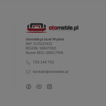
otomeble.pl Jacek Wyskiel
NIP: 5170225433
REGON: 180477001
Numer BDO: 000517998
733 144 733
kontakt@otomeble.pl