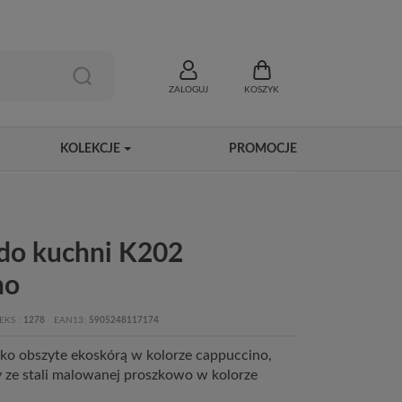
ZALOGUJ
KOSZYK
KOLEKCJE
PROMOCJE
 do kuchni K202
no
EKS
1278
EAN13
5905248117174
isko obszyte ekoskórą w kolorze cappuccino,
 ze stali malowanej proszkowo w kolorze