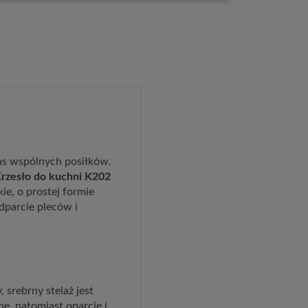
as wspólnych posiłków.
rzesło do kuchni K202
e, o prostej formie
dparcie pleców i
srebrny stelaż jest
e, natomiast oparcie i