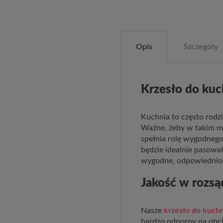
Opis
Szczegóły
Krzesło do ku
Kuchnia to często rodz
Ważne, żeby w takim mi
spełnia rolę wygodnego
będzie idealnie pasowa
wygodne, odpowiednio 
Jakość w rozsą
Nasze
krzesło do kuchn
bardzo odporny na obci