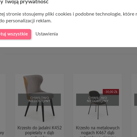
y Twoją prywatność
ie 100 kg
ej stronie stosujemy pliki cookies i podobne technologie, które
do personalizacji reklam.
tuj wszystkie
Ustawienia
-30,00 ZŁ
CHWILOWO
CHWILOWO
NIEDOSTĘPNY
NIEDOSTĘPNY
Krzesło do jadalni K452
Krzesło na metalowych
wy
popielaty + dąb
nogach K467 dąb