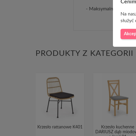
Cenim
- Maksymalne obciążen
Na nasz
służyć 
Akcep
PRODUKTY Z KATEGORII
Krzesło rattanowe K401
Krzesło kuchenne
DARIUSZ dąb miodo