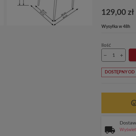
129,00 zł
Wysyłka w 48h
Ilość
DOSTĘPNY OD 
tag_fa
Dosta
Wyświetl