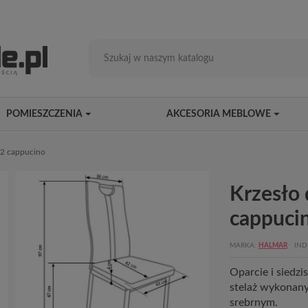
POMIESZCZENIA
AKCESORIA MEBLOWE
02 cappucino
Krzesło
cappuci
MARKA
HALMAR
IND
Oparcie i siedz
stelaż wykonany
srebrnym.