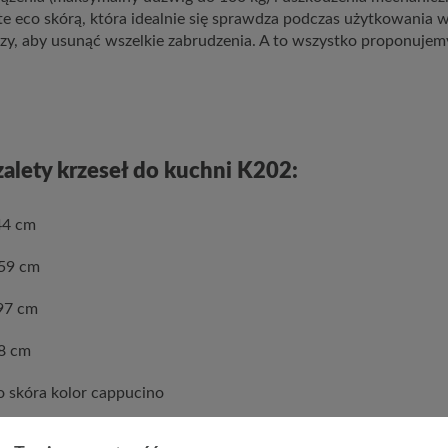
te eco skórą, która idealnie się sprawdza podczas użytkowania w
y, aby usunąć wszelkie zabrudzenia. A to wszystko proponujem
alety krzeseł do kuchni K202:
44 cm
 59 cm
97 cm
48 cm
ko skóra kolor cappucino
roszkowo kolor srebrny