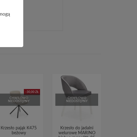
 mogą
-30,00 ZŁ
CHWILOWO
CHWILOWO
NIEDOSTĘPNY
NIEDOSTĘPNY
Krzesło pająk K475
Krzesło do jadalni
beżowy
welurowe MARINO