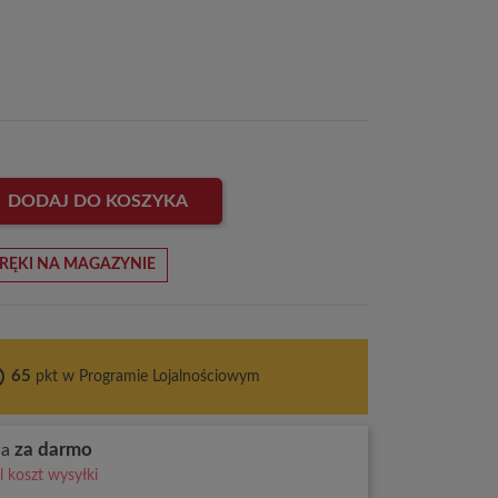
DODAJ DO KOSZYKA
RĘKI NA MAGAZYNIE
ces
65
pkt w Programie Lojalnościowym
za darmo
wa
 koszt wysyłki