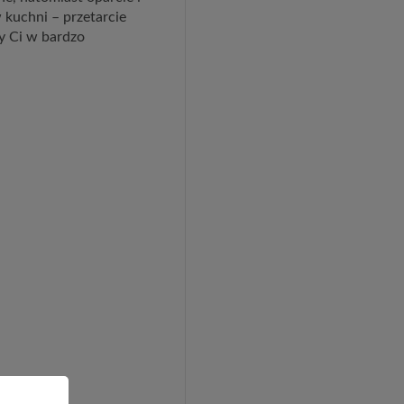
 kuchni – przetarcie
y Ci w bardzo