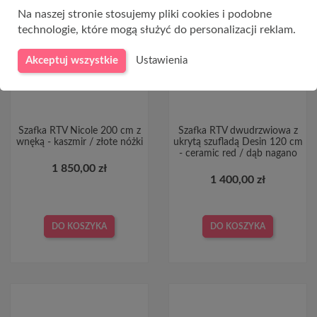
Na naszej stronie stosujemy pliki cookies i podobne
technologie, które mogą służyć do personalizacji reklam.
Akceptuj wszystkie
Ustawienia
Szafka RTV Nicole 200 cm z
Szafka RTV dwudrzwiowa z
wnęką - kaszmir / złote nóżki
ukrytą szufladą Desin 120 cm
- ceramic red / dąb nagano
1 850,00 zł
1 400,00 zł
DO KOSZYKA
DO KOSZYKA