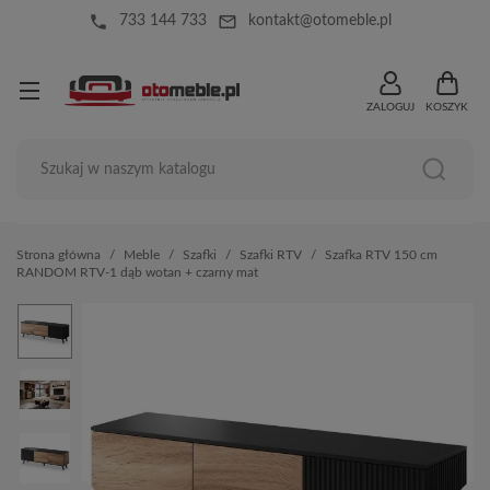
local_phone
mail_outline
733 144 733
kontakt@otomeble.pl
ZALOGUJ
KOSZYK
Strona główna
Meble
Szafki
Szafki RTV
Szafka RTV 150 cm
RANDOM RTV-1 dąb wotan + czarny mat