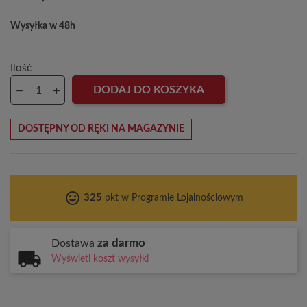
Wysyłka w 48h
Ilość
DODAJ DO KOSZYKA
DOSTĘPNY OD RĘKI NA MAGAZYNIE
tag_faces
325
pkt w Programie Lojalnościowym
za darmo
Dostawa
Wyświetl koszt wysyłki