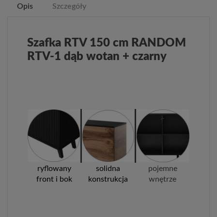
Opis
Szczegóły
Szafka RTV 150 cm RANDOM
RTV-1 dąb wotan + czarny
ryflowany
solidna
pojemne
front i bok
konstrukcja
wnętrze