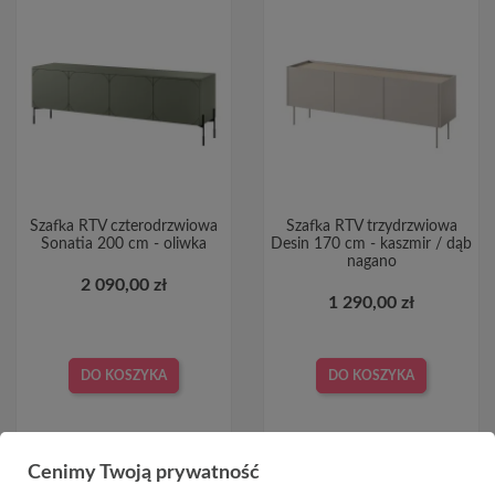
Szafka RTV czterodrzwiowa
Szafka RTV trzydrzwiowa
Sonatia 200 cm - oliwka
Desin 170 cm - kaszmir / dąb
nagano
2 090,00 zł
1 290,00 zł
DO KOSZYKA
DO KOSZYKA
Cenimy Twoją prywatność