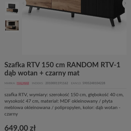
Szafka RTV 150 cm RANDOM RTV-1
dąb wotan + czarny mat
MARKA
HALMAR
INDEKS
2010001191162
EAN13
5905248104228
szafka RTV, wymiary: szerokość 150 cm, głębokość 40 cm,
wysokość 47 cm, materiał: MDF okleinowany / płyta
meblowa okleinowana / polipropylen, kolor: dąb wotan -
czarny
649,00 zł