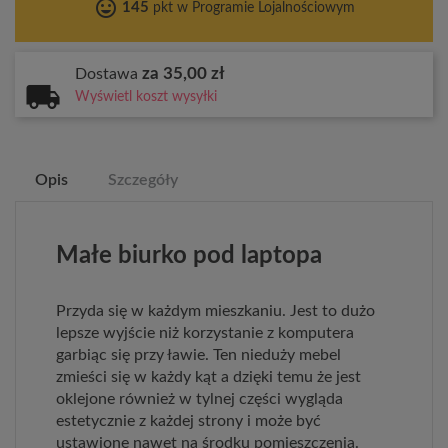
tag_faces
145
pkt w Programie Lojalnościowym
za 35,00 zł
Dostawa
Wyświetl koszt wysyłki
Opis
Szczegóły
Małe biurko pod laptopa
Przyda się w każdym mieszkaniu. Jest to dużo
lepsze wyjście niż korzystanie z komputera
garbiąc się przy ławie. Ten nieduży mebel
zmieści się w każdy kąt a dzięki temu że jest
oklejone również w tylnej części wygląda
estetycznie z każdej strony i może być
ustawione nawet na środku pomieszczenia.