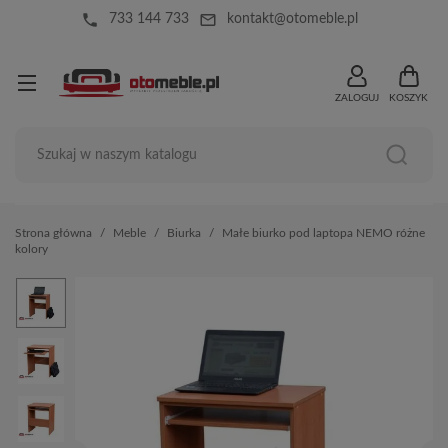
local_phone
mail_outline
733 144 733
kontakt@otomeble.pl
ZALOGUJ
KOSZYK
Strona główna
Meble
Biurka
Małe biurko pod laptopa NEMO różne
kolory