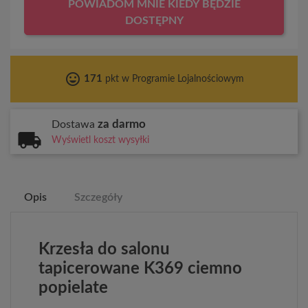
POWIADOM MNIE KIEDY BĘDZIE
DOSTĘPNY
tag_faces
171
pkt w Programie Lojalnościowym
za darmo
Dostawa
Wyświetl koszt wysyłki
Opis
Szczegóły
Krzesła do salonu
tapicerowane K369 ciemno
popielate