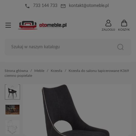
local_phone
mail_outline
733 144 733
kontakt@otomeble.pl
ZALOGUJ
KOSZYK
Strona główna
Meble
Krzesła
Krzesła do salonu tapicerowane K369
ciemno popielate