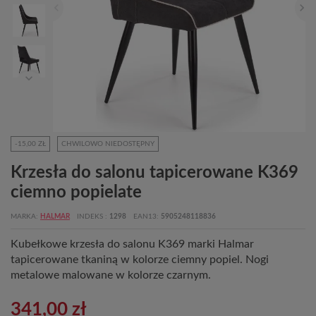
-15,00 ZŁ
CHWILOWO NIEDOSTĘPNY
Krzesła do salonu tapicerowane K369
ciemno popielate
MARKA
HALMAR
INDEKS
1298
EAN13
5905248118836
Kubełkowe krzesła do salonu K369 marki Halmar
tapicerowane tkaniną w kolorze ciemny popiel. Nogi
metalowe malowane w kolorze czarnym.
341,00 zł