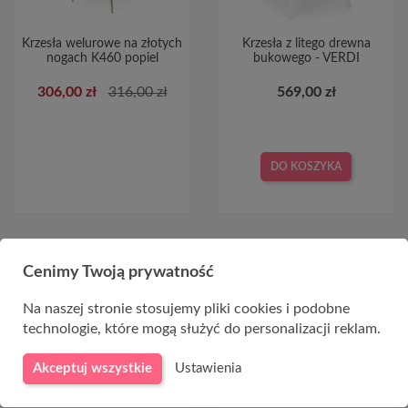
Krzesła welurowe na złotych
Krzesła z litego drewna
nogach K460 popiel
bukowego - VERDI
306,00 zł
316,00 zł
569,00 zł
DO KOSZYKA
Cenimy Twoją prywatność
-10,00 ZŁ
Na naszej stronie stosujemy pliki cookies i podobne
technologie, które mogą służyć do personalizacji reklam.
Akceptuj wszystkie
Ustawienia