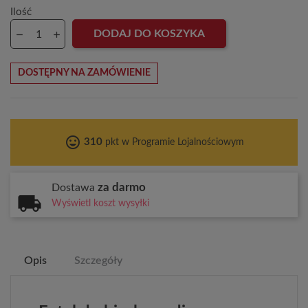
Ilość
DODAJ DO KOSZYKA
DOSTĘPNY NA ZAMÓWIENIE
tag_faces
310
pkt w Programie Lojalnościowym
za darmo
Dostawa
Wyświetl koszt wysyłki
Opis
Szczegóły