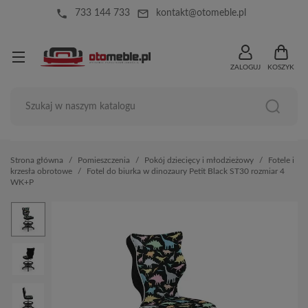
local_phone
mail_outline
733 144 733
kontakt@otomeble.pl
ZALOGUJ
KOSZYK
Strona główna
Pomieszczenia
Pokój dziecięcy i młodzieżowy
Fotele i
krzesła obrotowe
Fotel do biurka w dinozaury Petit Black ST30 rozmiar 4
WK+P