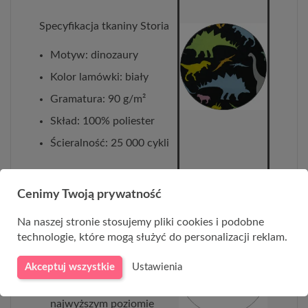
Specyfikacja tkaniny Storia
Motyw: dinozaury
Kolor lamówki: biały
Gramatura: 90 g/m²
Skład: 100% poliester
Ścieralność: 25 000 cykli
Polska produkcja i
Cenimy Twoją prywatność
jakość
Na naszej stronie stosujemy pliki cookies i podobne
Zaprojektowany i
technologie, które mogą służyć do personalizacji reklam.
produkowany w Polsce
Akceptuj wszystkie
Ustawienia
Komfort i wygoda
użytkowania na
najwyższym poziomie