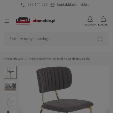
local_phone
mail_outline
733 144 733
kontakt@otomeble.pl
ZALOGUJ
KOSZYK
Strona główna
Krzesła ze złotymi nogami K362 ciemny popiel