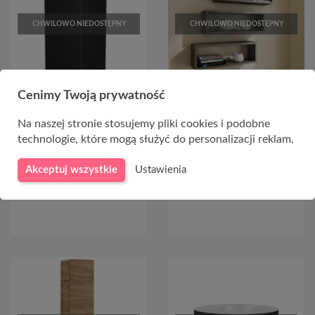
CHWILOWO NIEDOSTĘPNY
CHWILOWO NIEDOSTĘPNY
Cenimy Twoją prywatność
Czarne nóżki kwadratowe
Nowoczesne półki wiszące -
regulowane 10 cm
NORBI
Na naszej stronie stosujemy pliki cookies i podobne
technologie, które mogą służyć do personalizacji reklam.
7,08 zł
49,00 zł
Akceptuj wszystkie
Ustawienia