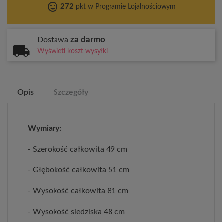
tag_faces
272
pkt w Programie Lojalnościowym
za darmo
Dostawa
Wyświetl koszt wysyłki
Opis
Szczegóły
Wymiary:
- Szerokość całkowita 49 cm
- Głębokość całkowita 51 cm
- Wysokość całkowita 81 cm
- Wysokość siedziska 48 cm