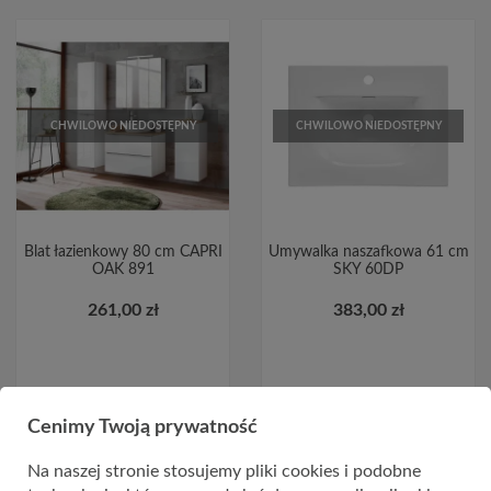
CHWILOWO NIEDOSTĘPNY
CHWILOWO NIEDOSTĘPNY
Blat łazienkowy 80 cm CAPRI
Umywalka naszafkowa 61 cm
OAK 891
SKY 60DP
261,00 zł
383,00 zł
Cenimy Twoją prywatność
Na naszej stronie stosujemy pliki cookies i podobne