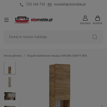
local_phone
mail_outline
733 144 733
kontakt@otomeble.pl
ZALOGUJ
KOSZYK
Strona główna
Słupek łazienkowy wiszący ARUBA CRAFT 800