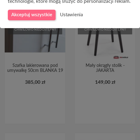
technologie, które mogą służyć do personalizacji reklam.
Akceptuj wszystkie
Ustawienia
CHWILOWO NIEDOSTĘPNY
CHWILOWO NIEDOSTĘPNY
Szafka lakierowana pod
Mały okrągły stolik -
umywalkę 50cm BLANKA 19
JAKARTA
385,00 zł
149,00 zł