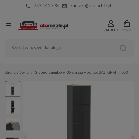
local_phone
mail_outline
733 144 733
kontakt@otomeble.pl
ZALOGUJ
KOSZYK
Strona główna
Słupek łazienkowy 35 cm szary połysk BALI GRAFIT 800