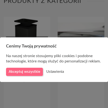
PRODUKTY Z KATEGORII
CHWILOWO NIEDOSTĘPNY
CHWILOWO NIEDOSTĘPNY
Cenimy Twoją prywatność
Na naszej stronie stosujemy pliki cookies i podobne
technologie, które mogą służyć do personalizacji reklam.
Czarne nóżki kwadratowe
Stolik koktajlowy - BIS 1
Akceptuj wszystkie
Ustawienia
regulowane 10 cm
0,00 zł
7,08 zł