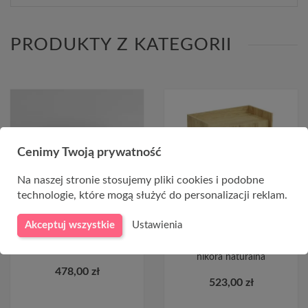
PRODUKTY Z KATEGORII
Cenimy Twoją prywatność
CHWILOWO NIEDOSTĘPNY
Na naszej stronie stosujemy pliki cookies i podobne
technologie, które mogą służyć do personalizacji reklam.
Akceptuj wszystkie
Ustawienia
Pawlacz do przedpokoju na
MOBIUS SZAFKA 2D korpus:
wysoki połysk KLARA 14
hikora naturalna, fronty -
hikora naturalna
478,00 zł
523,00 zł