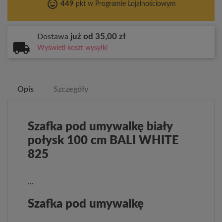
tag_faces
449
pkt w Programie Lojalnościowym
już od 35,00 zł
Dostawa
Wyświetl koszt wysyłki
Opis
Szczegóły
Szafka pod umywalkę biały
połysk 100 cm BALI WHITE
825
...
Szafka pod umywalkę