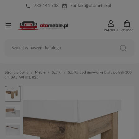
local_phone
mail_outline
733 144 733
kontakt@otomeble.pl
ZALOGUJ
KOSZYK
Strona główna
Meble
Szafki
Szafka pod umywalkę biały połysk 100
cm BALI WHITE 825