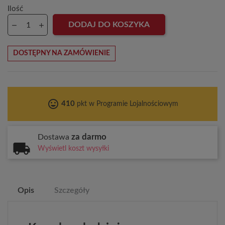
Ilość
DODAJ DO KOSZYKA
DOSTĘPNY NA ZAMÓWIENIE
tag_faces
410
pkt w Programie Lojalnościowym
za darmo
Dostawa
Wyświetl koszt wysyłki
Opis
Szczegóły