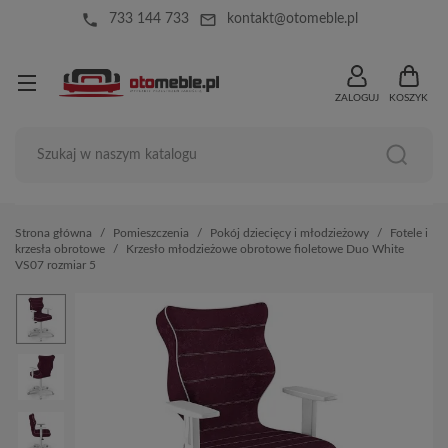
local_phone
mail_outline
733 144 733
kontakt@otomeble.pl
ZALOGUJ
KOSZYK
Strona główna
Pomieszczenia
Pokój dziecięcy i młodzieżowy
Fotele i
krzesła obrotowe
Krzesło młodzieżowe obrotowe fioletowe Duo White
VS07 rozmiar 5