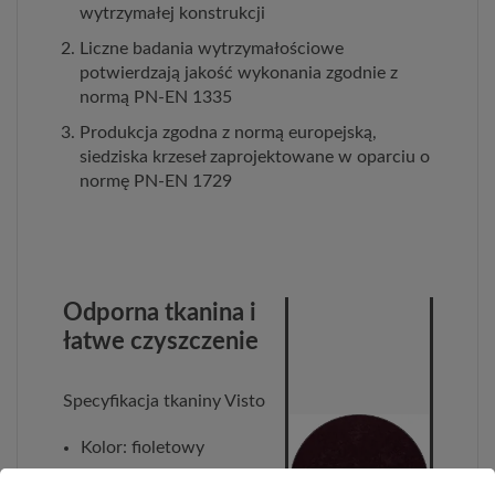
wytrzymałej konstrukcji
Liczne badania wytrzymałościowe
potwierdzają jakość wykonania zgodnie z
normą PN-EN 1335
Produkcja zgodna z normą europejską,
siedziska krzeseł zaprojektowane w oparciu o
normę PN-EN 1729
Odporna tkanina i
łatwe czyszczenie
Specyfikacja tkaniny Visto
Kolor: fioletowy
Kolor przeszyć: biały