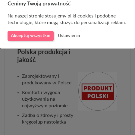
Cenimy Twoją prywatność
Kolor lamówki: biały
Gramatura: 255 g/m²
Na naszej stronie stosujemy pliki cookies i podobne
technologie, które mogą służyć do personalizacji reklam.
Skład: 100% poliester
Ścieralność: 45 000 cykli
Akceptuj wszystkie
Ustawienia
Polska produkcja i
jakość
Zaprojektowany i
produkowany w Polsce
Komfort i wygoda
użytkowania na
najwyższym poziomie
Zadba o zdrowy i prosty
kręgosłup nastolatka