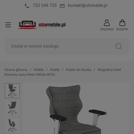
local_phone
mail_outline
733 144 733
kontakt@otomeble.pl
ZALOGUJ
KOSZYK
Strona główna
Meble
Fotele
Fotele do biurka
Wygodny fotel
biurowy szary Perto White AT03