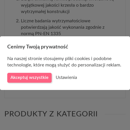
wyjątkowej jakości krzesła o bardzo
wytrzymałej konstrukcji
Liczne badania wytrzymałościowe
potwierdzają jakość wykonania zgodnie z
normą PN-EN 1335
Produkcja zgodna z normą europejską,
Cenimy Twoją prywatność
siedziska krzeseł zaprojektowane w oparciu o
normę PN-EN 1729
Na naszej stronie stosujemy pliki cookies i podobne
technologie, które mogą służyć do personalizacji reklam.
Akceptuj wszystkie
Ustawienia
PRODUKTY Z KATEGORII