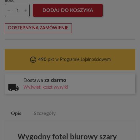
Ilość
DODAJ DO KOSZYKA
DOSTĘPNY NA ZAMÓWIENIE
tag_faces
490
pkt w Programie Lojalnościowym
za darmo
Dostawa
Wyświetl koszt wysyłki
Opis
Szczegóły
Wygodny fotel biurowy szary