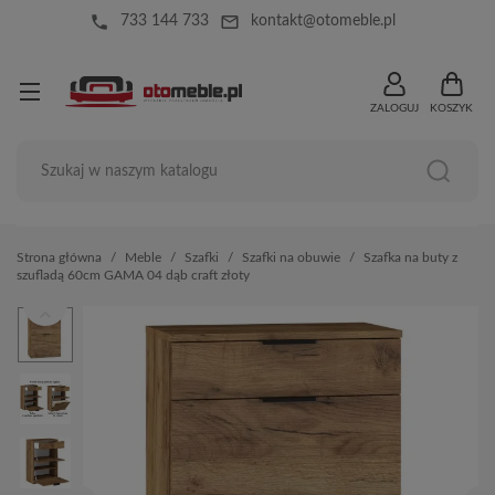
local_phone
mail_outline
733 144 733
kontakt@otomeble.pl
ZALOGUJ
KOSZYK
Strona główna
Meble
Szafki
Szafki na obuwie
Szafka na buty z
szufladą 60cm GAMA 04 dąb craft złoty