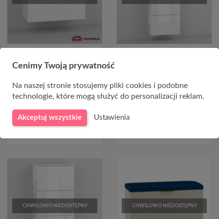
Wisząca szafka na buty z
Wysoka i wisząca szafka na
siedziskiem 60cm KLARA 01
buty w połysku 60cm KLARA
Cenimy Twoją prywatność
biała połysk
07 (gł. 30cm)
Na naszej stronie stosujemy pliki cookies i podobne
529,00 zł
1 395,00 zł
technologie, które mogą służyć do personalizacji reklam.
Akceptuj wszystkie
Ustawienia
CHWILOWO NIEDOSTĘPNY
CHWILOWO NIEDOSTĘPNY