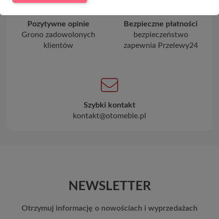
Pozytywne opinie
Bezpieczne płatności
Grono zadowolonych
bezpieczeństwo
klientów
zapewnia Przelewy24
Szybki kontakt
kontakt@otomeble.pl
NEWSLETTER
Otrzymuj informację o nowościach i wyprzedażach