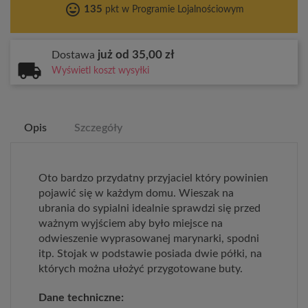
tag_faces
135
pkt w Programie Lojalnościowym
już od 35,00 zł
Dostawa
Wyświetl koszt wysyłki
Opis
Szczegóły
Oto bardzo przydatny przyjaciel który powinien
pojawić się w każdym domu. Wieszak na
ubrania do sypialni idealnie sprawdzi się przed
ważnym wyjściem aby było miejsce na
odwieszenie wyprasowanej marynarki, spodni
itp. Stojak w podstawie posiada dwie półki, na
których można ułożyć przygotowane buty.
Dane techniczne: