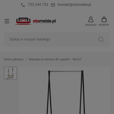
local_phone
mail_outline
733 144 733
kontakt@otomeble.pl
ZALOGUJ
KOSZYK
Strona główna
Wieszak na ubrania do sypialni - WU27