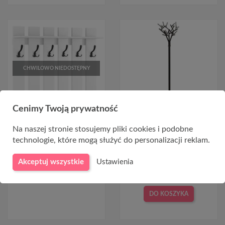
CHWILOWO NIEDOSTĘPNY
Cenimy Twoją prywatność
Biały wieszak do przedpokoju
Wieszak na ubrania na
Na naszej stronie stosujemy pliki cookies i podobne
120cm GAMA 17
przedpokój W56 czarny
technologie, które mogą służyć do personalizacji reklam.
474,00 zł
399,00 zł
Akceptuj wszystkie
Ustawienia
DO KOSZYKA