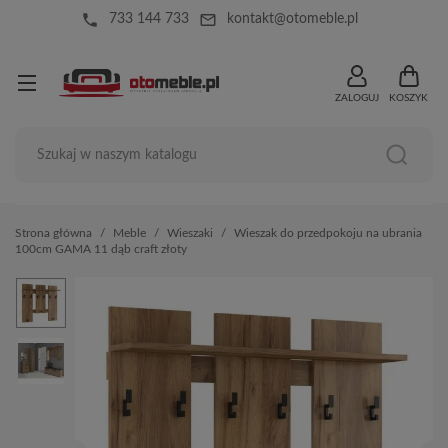
local_phone
mail_outline
733 144 733
kontakt@otomeble.pl
ZALOGUJ
KOSZYK
Strona główna
Meble
Wieszaki
Wieszak do przedpokoju na ubrania
100cm GAMA 11 dąb craft złoty