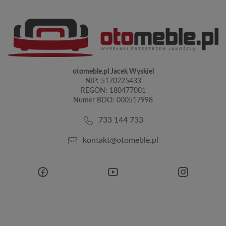
otomeble.pl Jacek Wyskiel
NIP: 5170225433
REGON: 180477001
Numer BDO: 000517998
733 144 733
kontakt@otomeble.pl