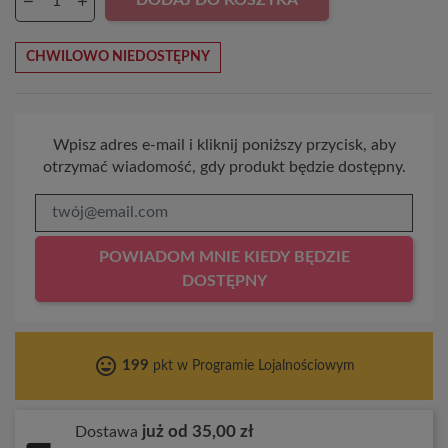
DODAJ DO KOSZYKA
CHWILOWO NIEDOSTĘPNY
Wpisz adres e-mail i kliknij poniższy przycisk, aby
otrzymać wiadomość, gdy produkt będzie dostępny.
POWIADOM MNIE KIEDY BĘDZIE
DOSTĘPNY
tag_faces
199
pkt w Programie Lojalnościowym
już od 35,00 zł
Dostawa