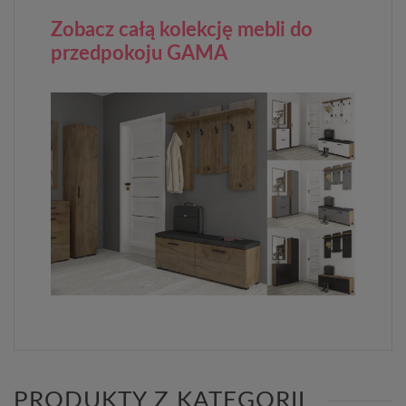
Zobacz całą kolekcję mebli do
przedpokoju GAMA
PRODUKTY Z KATEGORII