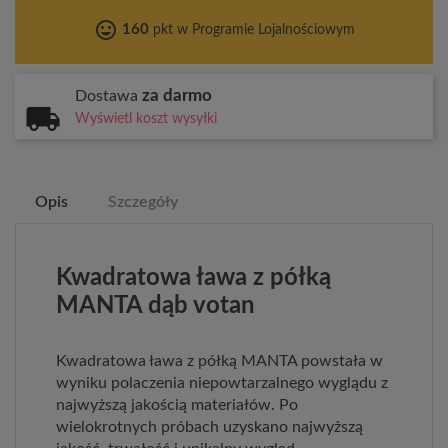
tag_faces
160
pkt w Programie Lojalnościowym
za darmo
Dostawa
Wyświetl koszt wysyłki
Opis
Szczegóły
Kwadratowa ława z półką
MANTA dąb votan
Kwadratowa ława z półką MANTA powstała w
wyniku polaczenia niepowtarzalnego wyglądu z
najwyższą jakością materiałów. Po
wielokrotnych próbach uzyskano najwyższą