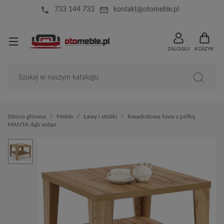
local_phone
mail_outline
733 144 733
kontakt@otomeble.pl
ZALOGUJ
KOSZYK
Strona główna
Meble
Ławy i stoliki
Kwadratowa ława z półką
MANTA dąb votan