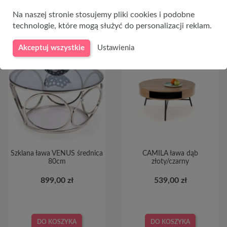
DO KOSZYKA
Na naszej stronie stosujemy pliki cookies i podobne
technologie, które mogą służyć do personalizacji reklam.
Akceptuj wszystkie
Ustawienia
Szklana ława VENUS średnica
CAMILA ława dąb
80cm
złoty/czarny
899,00 zł
539,00 zł
DO KOSZYKA
DO KOSZYKA