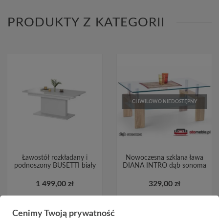
PRODUKTY Z KATEGORII
CHWILOWO NIEDOSTĘPNY
Ławostół rozkładany i
Nowoczesna szklana ława
podnoszony BUSETTI biały
DIANA INTRO dąb sonoma
1 499,00 zł
329,00 zł
Cenimy Twoją prywatność