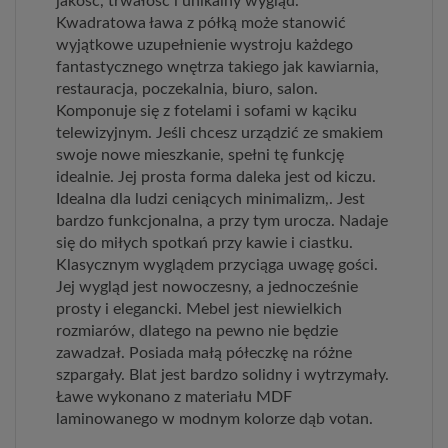
jakość, trwałość i unikalny wygląd.
Kwadratowa ława z półką może stanowić
wyjątkowe uzupełnienie wystroju każdego
fantastycznego wnętrza takiego jak kawiarnia,
restauracja, poczekalnia, biuro, salon.
Komponuje się z fotelami i sofami w kąciku
telewizyjnym. Jeśli chcesz urządzić ze smakiem
swoje nowe mieszkanie, spełni tę funkcję
idealnie. Jej prosta forma daleka jest od kiczu.
Idealna dla ludzi ceniących minimalizm,. Jest
bardzo funkcjonalna, a przy tym urocza. Nadaje
się do miłych spotkań przy kawie i ciastku.
Klasycznym wyglądem przyciąga uwagę gości.
Jej wygląd jest nowoczesny, a jednocześnie
prosty i elegancki. Mebel jest niewielkich
rozmiarów, dlatego na pewno nie będzie
zawadzał. Posiada małą półeczkę na różne
szpargały. Blat jest bardzo solidny i wytrzymały.
Ławe wykonano z materiału MDF
laminowanego w modnym kolorze dąb votan.