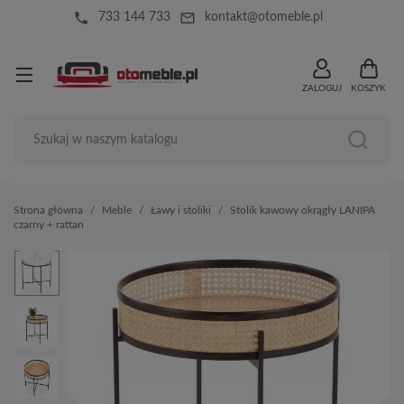
local_phone
mail_outline
733 144 733
kontakt@otomeble.pl
ZALOGUJ
KOSZYK
Strona główna
Meble
Ławy i stoliki
Stolik kawowy okrągły LANIPA
czarny + rattan