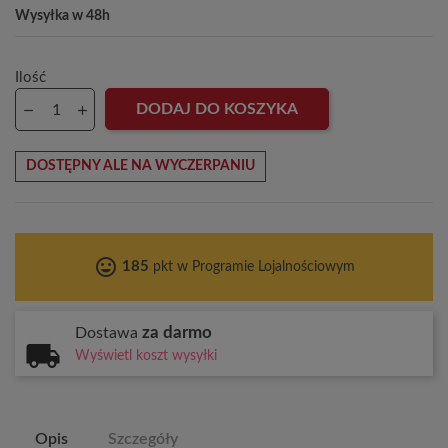
Wysyłka w 48h
Ilość
DODAJ DO KOSZYKA
DOSTĘPNY ALE NA WYCZERPANIU
tag_faces
185
pkt w Programie Lojalnościowym
za darmo
Dostawa
Wyświetl koszt wysyłki
Opis
Szczegóły