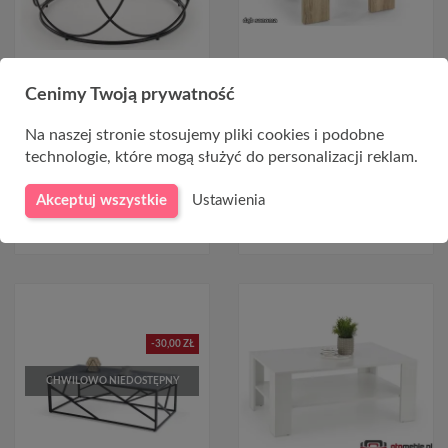
Okrągły stolik kawowy
Szklana kwadratowa ława
NUBIRA orzech + czarny
DIANA H KWADRAT dąb
Cenimy Twoją prywatność
sonoma
347,00 zł
Na naszej stronie stosujemy pliki cookies i podobne
299,00 zł
technologie, które mogą służyć do personalizacji reklam.
Akceptuj wszystkie
Ustawienia
DO KOSZYKA
-30,00 ZŁ
CHWILOWO NIEDOSTĘPNY