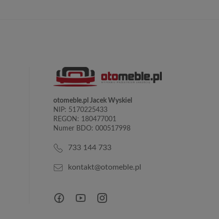
otomeble.pl Jacek Wyskiel
NIP: 5170225433
REGON: 180477001
Numer BDO: 000517998
733 144 733
kontakt@otomeble.pl