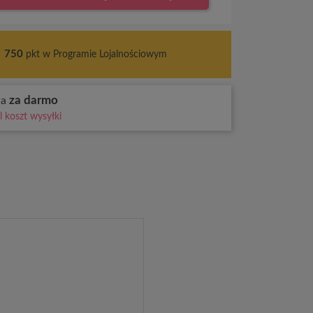
s
750
pkt w Programie Lojalnościowym
za darmo
wa
 koszt wysyłki