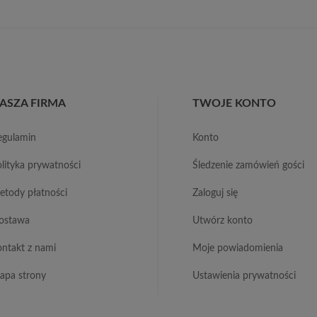
ASZA FIRMA
TWOJE KONTO
regulamin
konto
polityka prywatności
śledzenie zamówień gości
metody płatności
zaloguj się
dostawa
utwórz konto
kontakt z nami
moje powiadomienia
mapa strony
ustawienia prywatności