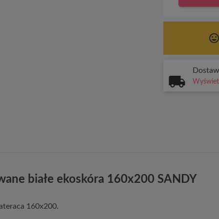
tag_face
Dosta
Wyświetl
owane białe ekoskóra 160x200 SANDY
ateraca 160x200.