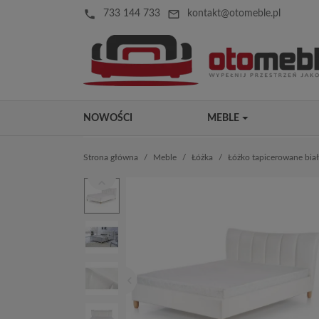
local_phone
mail_outline
733 144 733
kontakt@otomeble.pl
NOWOŚCI
MEBLE
Strona główna
Meble
Łóżka
Łóżko tapicerowane bi