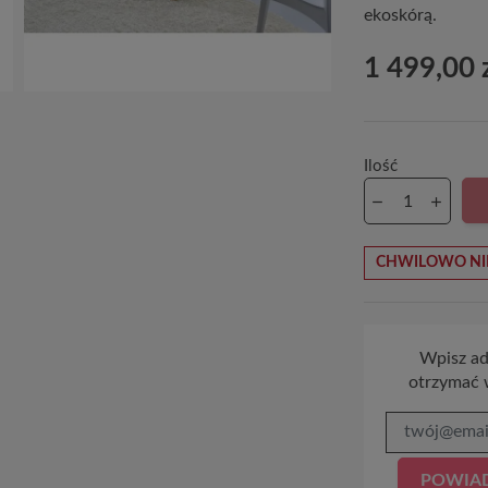
ekoskórą.
1 499,00 
Ilość
CHWILOWO NI
Wpisz adr
otrzymać 
POWIAD