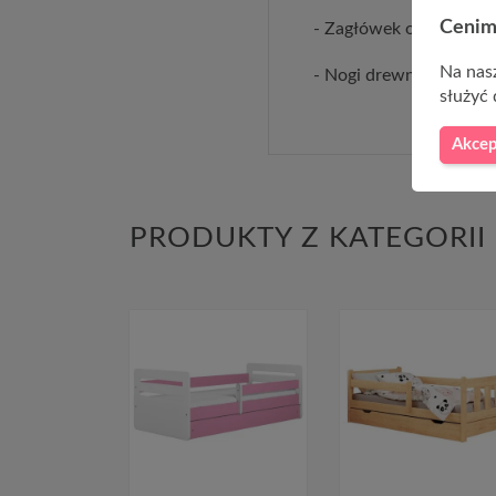
Cenim
- Zagłówek oraz rama e
Na nasz
- Nogi drewno lite kolo
służyć 
Akcep
PRODUKTY Z KATEGORII