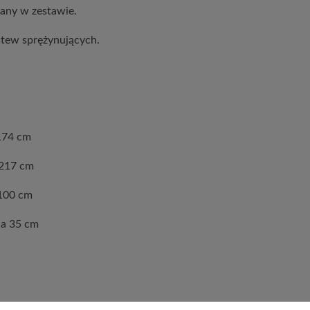
any w zestawie.
istew sprężynujących.
174 cm
 217 cm
100 cm
ca 35 cm