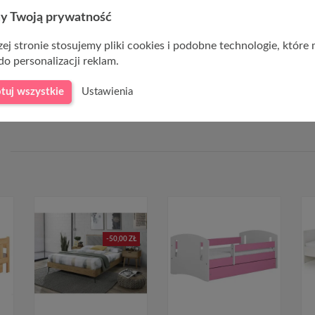
y Twoją prywatność
koskóra kolor biały
ej stronie stosujemy pliki cookies i podobne technologie, które
r buk
do personalizacji reklam.
tuj wszystkie
Ustawienia
-50,00 ZŁ