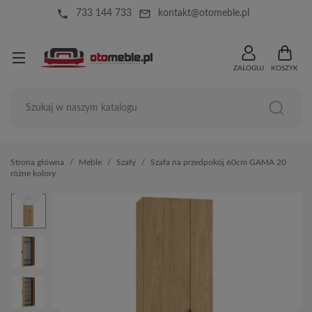
local_phone
mail_outline
733 144 733
kontakt@otomeble.pl
ZALOGUJ
KOSZYK
Strona główna
Meble
Szafy
Szafa na przedpokój 60cm GAMA 20
różne kolory