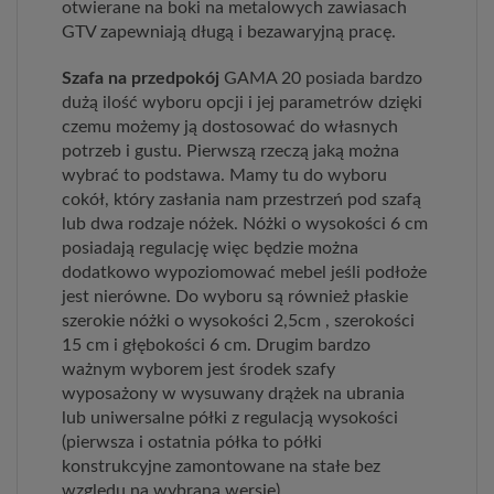
otwierane na boki na metalowych zawiasach
GTV zapewniają długą i bezawaryjną pracę.
Szafa na przedpokój
GAMA 20 posiada bardzo
dużą ilość wyboru opcji i jej parametrów dzięki
czemu możemy ją dostosować do własnych
potrzeb i gustu. Pierwszą rzeczą jaką można
wybrać to podstawa. Mamy tu do wyboru
cokół, który zasłania nam przestrzeń pod szafą
lub dwa rodzaje nóżek. Nóżki o wysokości 6 cm
posiadają regulację więc będzie można
dodatkowo wypoziomować mebel jeśli podłoże
jest nierówne. Do wyboru są również płaskie
szerokie nóżki o wysokości 2,5cm , szerokości
15 cm i głębokości 6 cm. Drugim bardzo
ważnym wyborem jest środek szafy
wyposażony w wysuwany drążek na ubrania
lub uniwersalne półki z regulacją wysokości
(pierwsza i ostatnia półka to półki
konstrukcyjne zamontowane na stałe bez
względu na wybraną wersję).