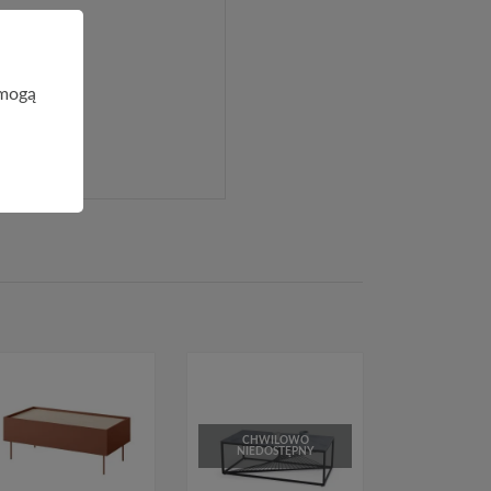
 mogą
CHWILOWO
NIEDOSTĘPNY