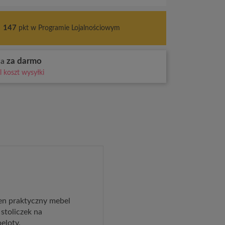
s
147
pkt w Programie Lojalnościowym
za darmo
wa
 koszt wysyłki
en praktyczny mebel
stoliczek na
beloty.