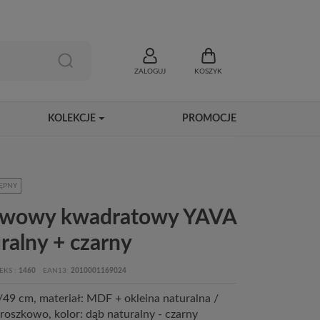
ZALOGUJ
KOSZYK
KOLEKCJE
PROMOCJE
ĘPNY
kawowy kwadratowy YAVA
ralny + czarny
EKS
1460
EAN13
2010001169024
49 cm, materiał: MDF + okleina naturalna /
roszkowo, kolor: dąb naturalny - czarny