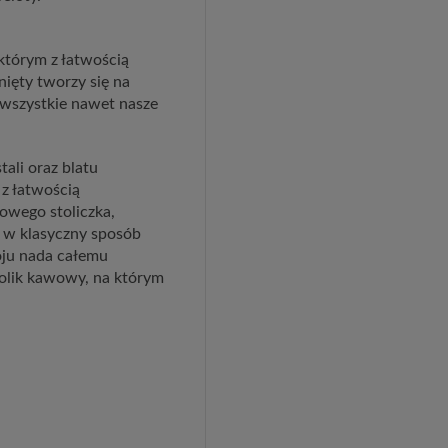
którym z łatwością
nięty tworzy się na
 wszystkie nawet nasze
ali oraz blatu
z łatwością
owego stoliczka,
e w klasyczny sposób
koju nada całemu
tolik kawowy, na którym