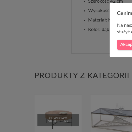
Szerokość 42 cm
Wysokość 49 cm
Cenim
Materiał: MDF + okle
Na nasz
Kolor: dąb naturalny 
służyć 
Akcep
PRODUKTY Z KATEGORII
CHWILOWO
NIEDOSTĘPNY