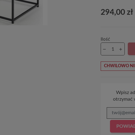
294,00 zł
Ilość
CHWILOWO NI
Wpisz adr
otrzymać 
POWIAD