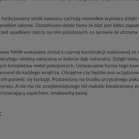
i funkcjonalny stolik kawowy cechują niewielkie wymiary dzięki 
wielkim salonie. Dodatkowo dzieki temu że blat jest lekko zapad
rzed upadkiem rzeczy na nim położonych co sprawia że utrzyma
wy YAVA wykonany został z czarnej konstrukcji wykonanej ze st
ytego okleiną naturalną w kolorze dąb naturalny. Dzięki temu 
ych kompletów mebli pokojowych. Uniwersalne forma tego kaw
pasował do każdego wnętrza. Obojętne czy będzie ono urządzon
olił ponieść się fantazji. Postawiony na środku przytulnego po
yrazu. A nie ma nic przyjemniejszego niż malutki kwadratowy s
achywcającą zapachem, smakowitą kawę.
: