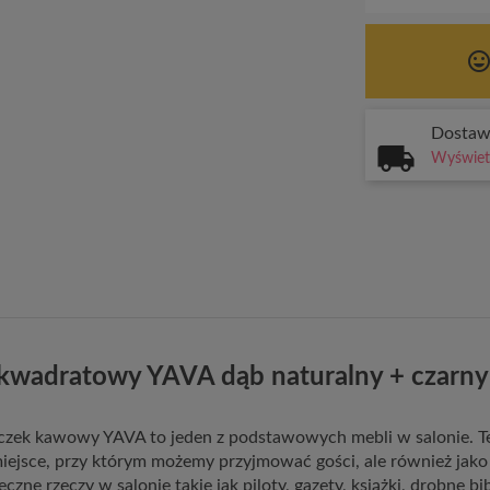
tag_face
Dosta
Wyświetl
kwadratowy YAVA dąb naturalny + czarny
czek kawowy YAVA to jeden z podstawowych mebli w salonie. T
miejsce, przy którym możemy przyjmować gości, ale również jako 
czne rzeczy w salonie takie jak piloty, gazety, książki, drobne bi