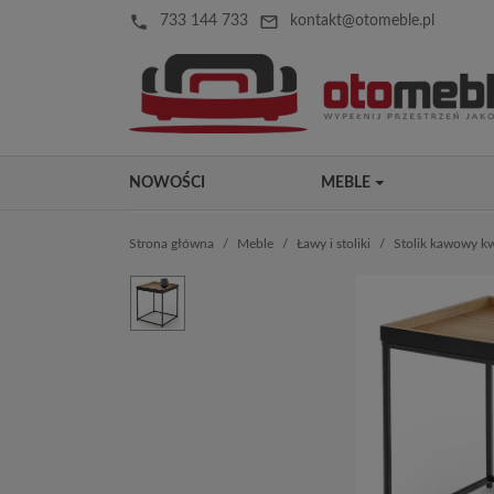
local_phone
mail_outline
733 144 733
kontakt@otomeble.pl
NOWOŚCI
MEBLE
Strona główna
Meble
Ławy i stoliki
Stolik kawowy k