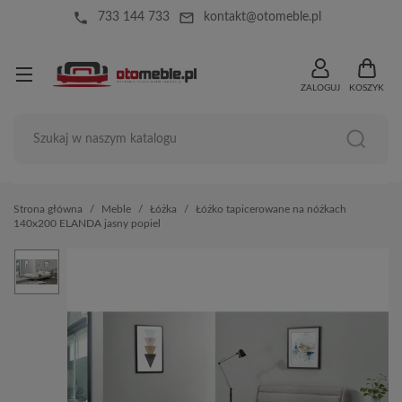
local_phone
mail_outline
733 144 733
kontakt@otomeble.pl
ZALOGUJ
KOSZYK
Strona główna
Meble
Łóżka
Łóżko tapicerowane na nóżkach
140x200 ELANDA jasny popiel