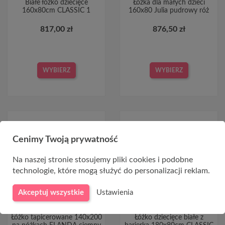
Białe łóżko dziecięce
Łóżka dla małych dzieci
160x80cm CLASSIC 1
160x80 Julia pudrowy róż
817,00 zł
876,50 zł
WYBIERZ
WYBIERZ
Cenimy Twoją prywatność
Na naszej stronie stosujemy pliki cookies i podobne
CHWILOWO NIEDOSTĘPNY
technologie, które mogą służyć do personalizacji reklam.
Akceptuj wszystkie
Ustawienia
Łóżko tapicerowane 140x200
Łóżko dziecięce białe z