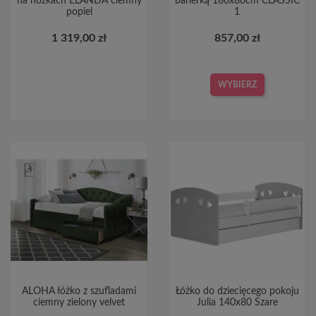
na nóżkach ELANDA ciemny
barierką 180x80cm CLASSIC
popiel
1
1 319,00 zł
857,00 zł
WYBIERZ
ALOHA łóżko z szufladami
Łóżko do dziecięcego pokoju
ciemny zielony velvet
Julia 140x80 Szare