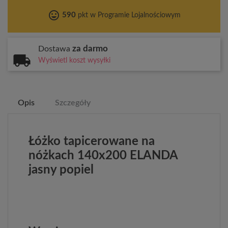
tag_faces
590
pkt w Programie Lojalnościowym
za darmo
Dostawa
Wyświetl koszt wysyłki
Opis
Szczegóły
Łóżko tapicerowane na
nóżkach 140x200 ELANDA
jasny popiel