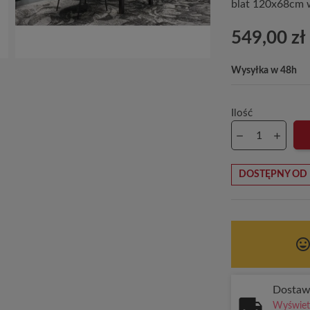
blat 120x68cm 
549,00 zł
Wysyłka w 48h
Ilość
DOSTĘPNY OD 
tag_face
Dosta
Wyświetl