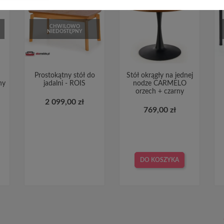
CHWILOWO
NIEDOSTĘPNY
Prostokątny stół do
Stół okrągły na jednej
ny
jadalni - ROIS
nodze CARMELO
orzech + czarny
2 099,00 zł
769,00 zł
DO KOSZYKA