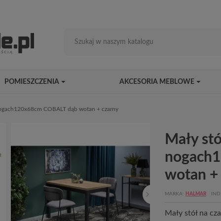
POMIESZCZENIA
AKCESORIA MEBLOWE
 nogach120x68cm COBALT dąb wotan + czarny
Mały stó
nogach
wotan +
MARKA
HALMAR
IND
Mały stół na c