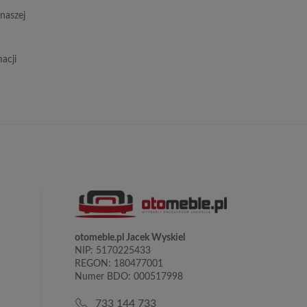
naszej
acji
otomeble.pl Jacek Wyskiel
NIP: 5170225433
REGON: 180477001
Numer BDO: 000517998
733 144 733