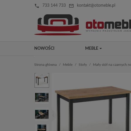
local_phone
mail_outline
733 144 733
kontakt@otomeble.pl
NOWOŚCI
MEBLE
Strona główna
Meble
Stoły
Mały stół na czarnych