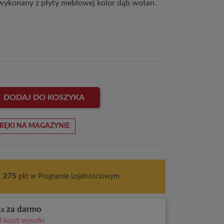
wykonany z płyty meblowej kolor dąb wotan.
DODAJ DO KOSZYKA
RĘKI NA MAGAZYNIE
s
275
pkt w Programie Lojalnościowym
za darmo
wa
 koszt wysyłki