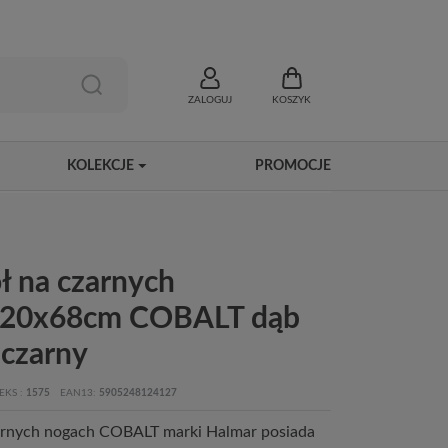
ZALOGUJ
KOSZYK
KOLEKCJE
PROMOCJE
ł na czarnych
120x68cm COBALT dąb
 czarny
EKS
1575
EAN13
5905248124127
zarnych nogach COBALT marki Halmar posiada