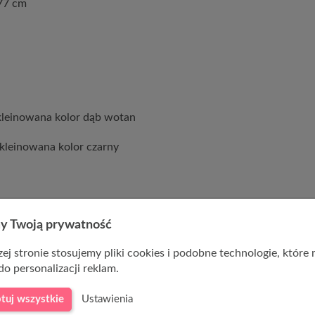
77 cm
kleinowana kolor dąb wotan
kleinowana kolor czarny
y Twoją prywatność
ej stronie stosujemy pliki cookies i podobne technologie, które
do personalizacji reklam.
tuj wszystkie
Ustawienia