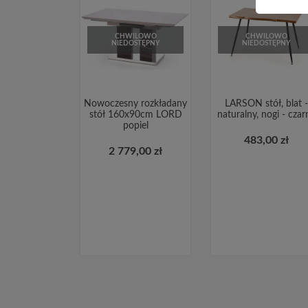
CHWILOWO
CHWILOWO
NIEDOSTĘPNY
NIEDOSTĘPNY
Nowoczesny rozkładany
LARSON stół, blat -
stół 160x90cm LORD
naturalny, nogi - czar
popiel
483,00 zł
2 779,00 zł