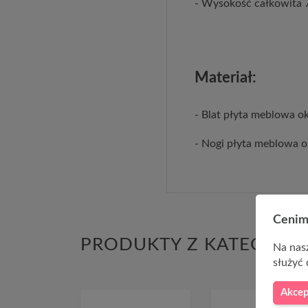
- Wysokość całkowita 
Materiał:
- Blat płyta meblowa o
- Nogi płyta meblowa o
Cenim
PRODUKTY Z KATEGORII
Na nasz
służyć 
Akcep