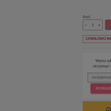
Ilość
CHWILOWO NI
Wpisz adr
otrzymać 
POWIAD
tag_face