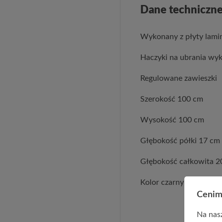
Dane techniczne
Wykonany z płyty lami
Haczyki na ubrania wy
Regulowane zawieszki
Szerokość 100 cm
Wysokość 100 cm
Głębokość półki 17 cm
Głębokość całkowita 2
Kolor czarny
Cenim
Na nasz