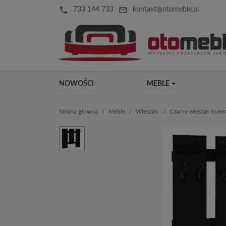
local_phone
mail_outline
733 144 733
kontakt@otomeble.pl
NOWOŚCI
MEBLE
Strona główna
Meble
Wieszaki
Czarny wieszak ści