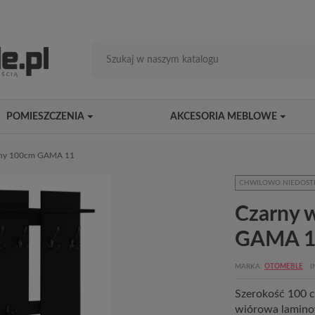
POMIESZCZENIA
AKCESORIA MEBLOWE
enny 100cm GAMA 11
CHWILOWO NIEDOST
Czarny 
GAMA 1
MARKA
OTOMEBLE
I
Szerokość 100 c
wiórowa lamino