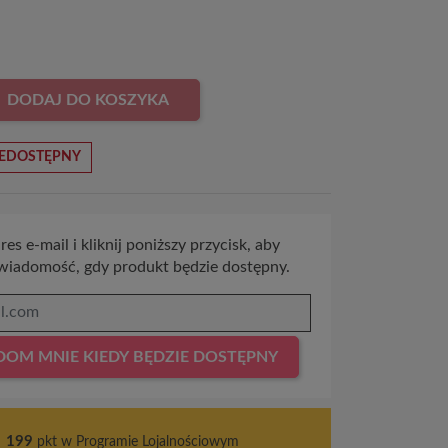
DODAJ DO KOSZYKA
EDOSTĘPNY
es e-mail i kliknij poniższy przycisk, aby
wiadomość, gdy produkt będzie dostępny.
OM MNIE KIEDY BĘDZIE DOSTĘPNY
s
199
pkt w Programie Lojalnościowym