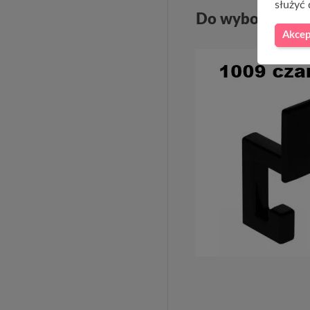
służyć 
Do wyboru dwa r
Akcep