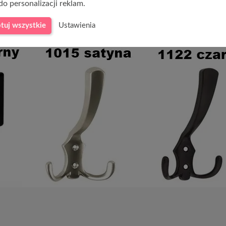
do personalizacji reklam.
odzaje haczyków na ubrania:
tuj wszystkie
Ustawienia