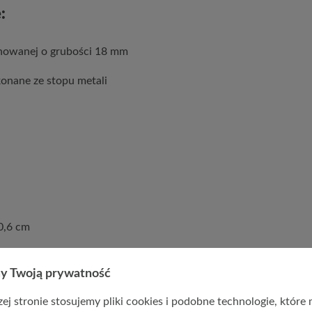
:
nowanej o grubości 18 mm
konane ze stopu metali
0,6 cm
y Twoją prywatność
ej stronie stosujemy pliki cookies i podobne technologie, które