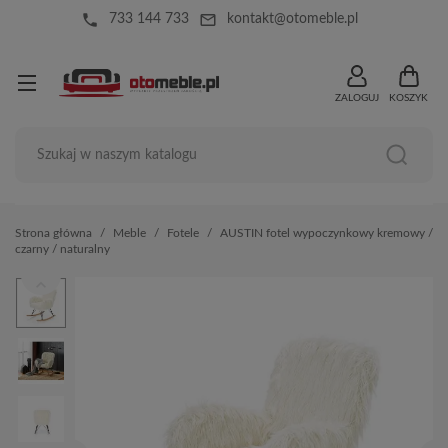
local_phone
mail_outline
733 144 733
kontakt@otomeble.pl
ZALOGUJ
KOSZYK
Strona główna
Meble
Fotele
AUSTIN fotel wypoczynkowy kremowy /
czarny / naturalny