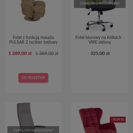
CHWILOWO NIEDOSTĘPNY
Fotel z funkcją masażu
Fotel biurowy na kółkach -
PULSAR 2 recliner beżowy
VIRE zielony
1 289,00 zł
1 389,00 zł
325,00 zł
DO KOSZYKA
-30,00 ZŁ
CHWILOWO NIEDOSTĘPNY