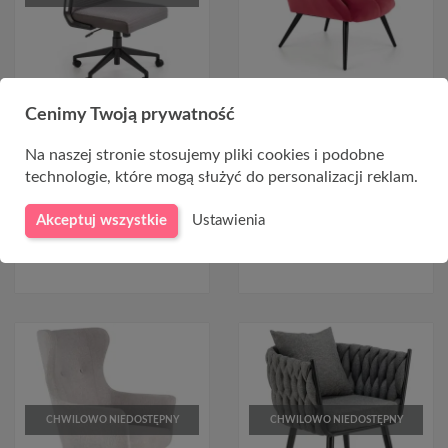
Obrotowy fotel do biurka -
Bordowy fotel TYRION
Cenimy Twoją prywatność
AREZZO popielaty
789,00 zł
819,00 zł
Na naszej stronie stosujemy pliki cookies i podobne
619,00 zł
technologie, które mogą służyć do personalizacji reklam.
Akceptuj wszystkie
Ustawienia
DO KOSZYKA
CHWILOWO NIEDOSTĘPNY
CHWILOWO NIEDOSTĘPNY