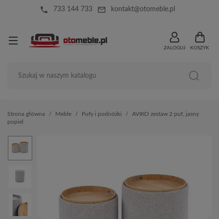
local_phone
mail_outline
733 144 733
kontakt@otomeble.pl
ZALOGUJ
KOSZYK
Strona główna
Meble
Pufy i podnóżki
AVIKO zestaw 2 puf, jasny
popiel