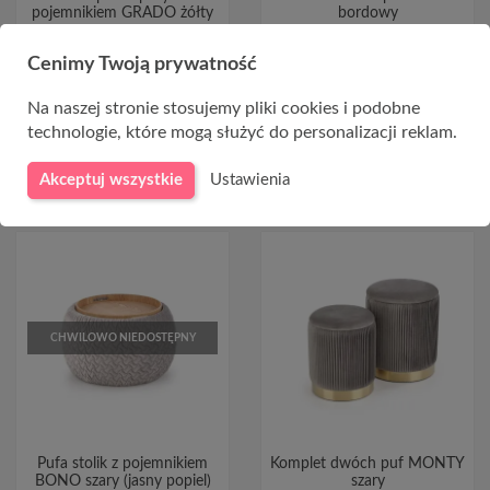
pojemnikiem GRADO żółty
bordowy
389,00 zł
369,00 zł
Cenimy Twoją prywatność
Na naszej stronie stosujemy pliki cookies i podobne
technologie, które mogą służyć do personalizacji reklam.
DO KOSZYKA
DO KOSZYKA
Akceptuj wszystkie
Ustawienia
CHWILOWO NIEDOSTĘPNY
Pufa stolik z pojemnikiem
Komplet dwóch puf MONTY
BONO szary (jasny popiel)
szary