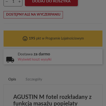
DODAJ DO KOSZYKA
DOSTĘPNY ALE NA WYCZERPANIU
tag_faces
195
pkt w Programie Lojalnościowym
za darmo
Dostawa
Wyświetl koszt wysyłki
Opis
Szczegóły
AGUSTIN M fotel rozkładany z
funkcją masażu popielaty