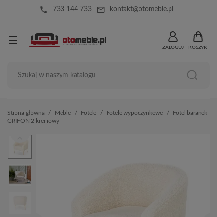
local_phone
mail_outline
733 144 733
kontakt@otomeble.pl
ZALOGUJ
KOSZYK
Strona główna
Meble
Fotele
Fotele wypoczynkowe
Fotel baranek
GRIFON 2 kremowy