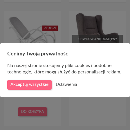
-30,00 ZŁ
CHWILOWO NIEDOSTĘPNY
Cenimy Twoją prywatność
Na naszej stronie stosujemy pliki cookies i podobne
technologie, które mogą służyć do personalizacji reklam.
Fotel bujany biały MAX BIS
Szary fotel do salonu
PLUS
CHESTER ciemny popiel
Akceptuj wszystkie
Ustawienia
669,00 zł
699,00 zł
999,00 zł
DO KOSZYKA