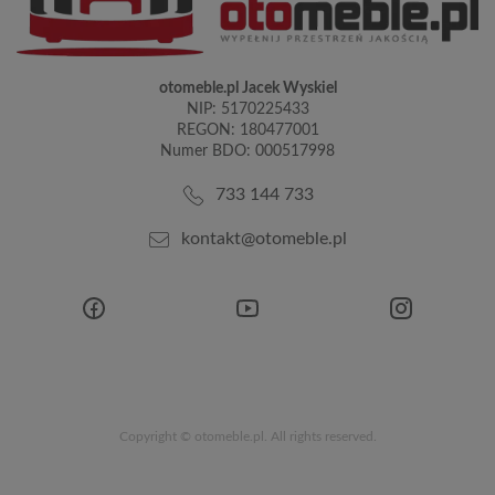
otomeble.pl Jacek Wyskiel
NIP: 5170225433
REGON: 180477001
Numer BDO: 000517998
733 144 733
kontakt@otomeble.pl
Copyright © otomeble.pl. All rights reserved.