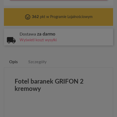
tag_faces
362
pkt w Programie Lojalnościowym
za darmo
Dostawa
Wyświetl koszt wysyłki
Opis
Szczegóły
Fotel baranek GRIFON 2
kremowy