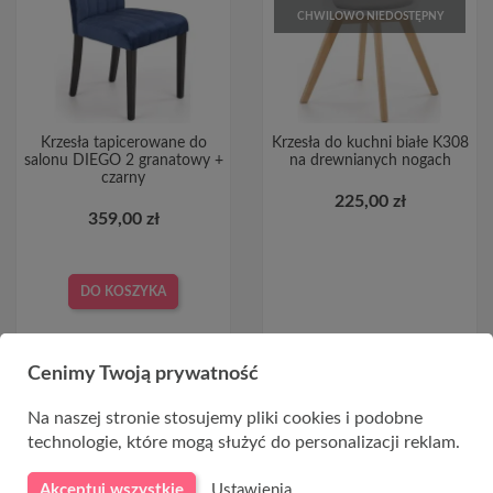
CHWILOWO NIEDOSTĘPNY
Krzesła tapicerowane do
Krzesła do kuchni białe K308
salonu DIEGO 2 granatowy +
na drewnianych nogach
czarny
225,00 zł
359,00 zł
DO KOSZYKA
Cenimy Twoją prywatność
Na naszej stronie stosujemy pliki cookies i podobne
technologie, które mogą służyć do personalizacji reklam.
CHWILOWO NIEDOSTĘPNY
Akceptuj wszystkie
Ustawienia