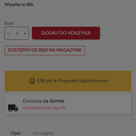
Wysyłka w 48h
Ilość
DODAJ DO KOSZYKA
DOSTĘPNY OD RĘKI NA MAGAZYNIE
tag_faces
150
pkt w Programie Lojalnościowym
za darmo
Dostawa
Wyświetl koszt wysyłki
Opis
Szczegóły