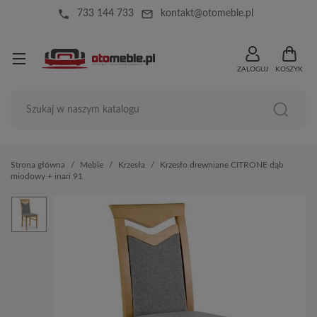
local_phone
mail_outline
733 144 733
kontakt@otomeble.pl
ZALOGUJ
KOSZYK
Strona główna
Meble
Krzesła
Krzesło drewniane CITRONE dąb
miodowy + inari 91