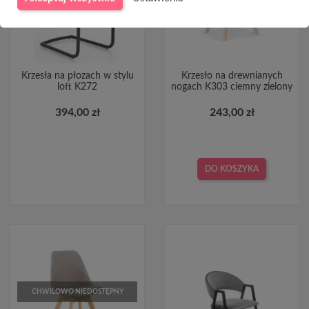
Krzesła na płozach w stylu
Krzesło na drewnianych
loft K272
nogach K303 ciemny zielony
394,00 zł
243,00 zł
DO KOSZYKA
CHWILOWO NIEDOSTĘPNY