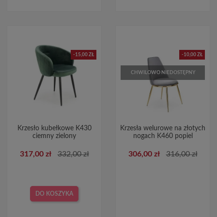
-15,00 ZŁ
-10,00 ZŁ
CHWILOWO NIEDOSTĘPNY
Krzesło kubełkowe K430
Krzesła welurowe na złotych
ciemny zielony
nogach K460 popiel
317,00 zł
332,00 zł
306,00 zł
316,00 zł
DO KOSZYKA