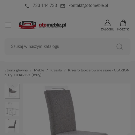
local_phone
mail_outline
733 144 733
kontakt@otomeble.pl
ZALOGUJ
KOSZYK
Strona główna
Meble
Krzesła
Krzesło tapicerowane szare - CLARION
biały + INARI 91 (szary)