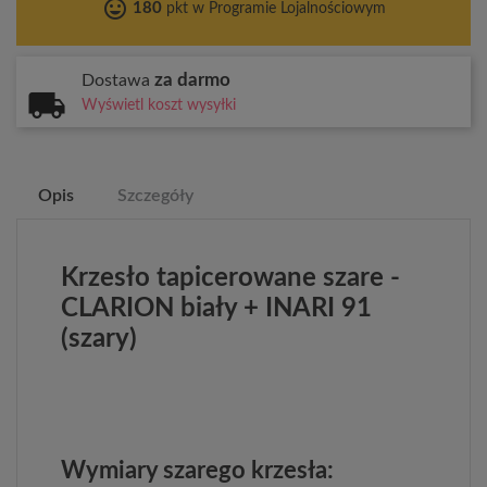
tag_faces
180
pkt w Programie Lojalnościowym
za darmo
Dostawa
Wyświetl koszt wysyłki
Opis
Szczegóły
Krzesło tapicerowane szare -
CLARION biały + INARI 91
(szary)
Wymiary szarego krzesła: