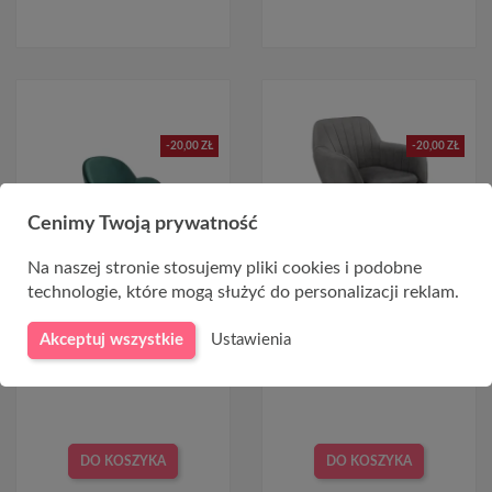
-20,00 ZŁ
-20,00 ZŁ
Cenimy Twoją prywatność
Na naszej stronie stosujemy pliki cookies i podobne
technologie, które mogą służyć do personalizacji reklam.
Zielone krzesła welurowe
Krzesła fotelowe
K480
tapicerowane K429 szare
Akceptuj wszystkie
Ustawienia
356,00 zł
376,00 zł
329,00 zł
349,00 zł
DO KOSZYKA
DO KOSZYKA